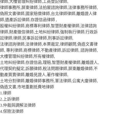
律師,大樓管理糾紛律師,工商登記律師,
律師事務所,屏東律師,法拍屋諮詢律師,法律事務所律師,
偽照文書律師,國家賠償律師,台北律師律師,離婚證人律
師,遺產訴訟律師,存證信函律師 ,
股權糾紛律師,商標專利律師,智慧財產權律師,法律諮詢
律師,財產徵信律師,土地糾紛律師,強制執行律師,行政訴
訟律師,律師,民事訴訟律師,刑事訴訟律師,
法律諮詢律師,法律律師,本票裁定,律師顧問,偽造文書律
師, 專利律師,商標律師,不動產律師,訴訟律師, 諮詢律師,
大樓管理糾紛律師,所有權律師,
土地糾紛律師,存證信函,理賠,智慧財產權律師,離婚證人,
代理契約擬定,訴願律師,稅法問題律師,屏東離婚律師,不
動產買賣律師,離婚見證人,著作權律師,
土地分割律師,離婚律師事務所,軍法律師,公寓大廈律師,
偽造文書,市地重劃抵費地律師
1.律師
2.上訴律師
3.仲裁與調解法律師
4.保險法律師