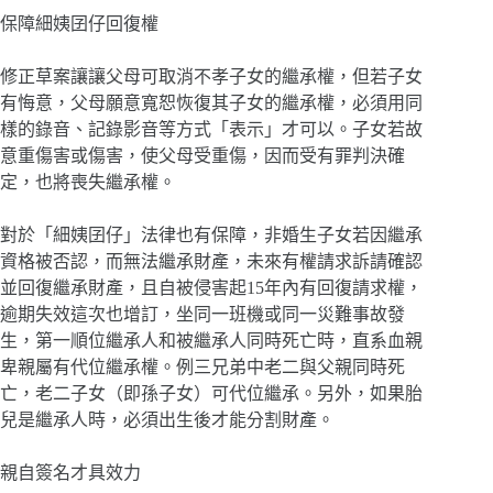
保障細姨囝仔回復權
修正草案讓讓父母可取消不孝子女的繼承權，但若子女
有悔意，父母願意寬恕恢復其子女的繼承權，必須用同
樣的錄音、記錄影音等方式「表示」才可以。子女若故
意重傷害或傷害，使父母受重傷，因而受有罪判決確
定，也將喪失繼承權。
對於「細姨囝仔」法律也有保障，非婚生子女若因繼承
資格被否認，而無法繼承財產，未來有權請求訴請確認
並回復繼承財產，且自被侵害起15年內有回復請求權，
逾期失效這次也增訂，坐同一班機或同一災難事故發
生，第一順位繼承人和被繼承人同時死亡時，直系血親
卑親屬有代位繼承權。例三兄弟中老二與父親同時死
亡，老二子女（即孫子女）可代位繼承。另外，如果胎
兒是繼承人時，必須出生後才能分割財產。
親自簽名才具效力