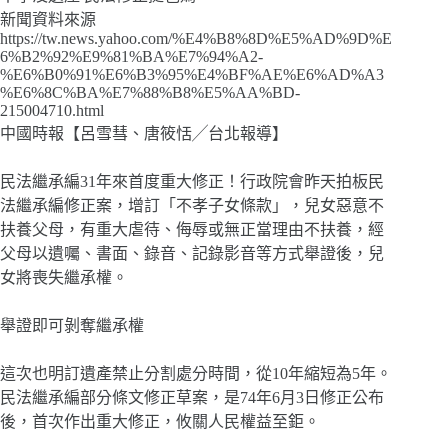
新聞資料來源
https://tw.news.yahoo.com/%E4%B8%8D%E5%AD%9D%E
6%B2%92%E9%81%BA%E7%94%A2-
%E6%B0%91%E6%B3%95%E4%BF%AE%E6%AD%A3
%E6%8C%BA%E7%88%B8%E5%AA%BD-
215004710.html
中國時報【呂雪彗、唐筱恬╱台北報導】
民法繼承編31年來首度重大修正！行政院會昨天拍板民
法繼承編修正案，增訂「不孝子女條款」，兒女惡意不
扶養父母，有重大虐待、侮辱或無正當理由不扶養，經
父母以遺囑、書面、錄音、記錄影音等方式舉證後，兒
女將喪失繼承權。
舉證即可剝奪繼承權
這次也明訂遺產禁止分割處分時間，從10年縮短為5年。
民法繼承編部分條文修正草案，是74年6月3日修正公布
後，首次作出重大修正，攸關人民權益至鉅。