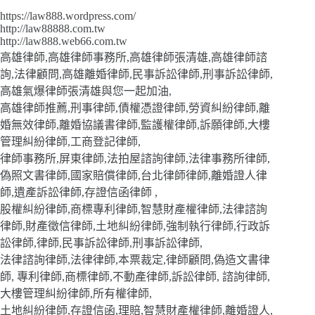
https://law888.wordpress.com/
http://law88888.com.tw
http://law888.web66.com.tw
高雄律師,高雄律師事務所,高雄律師張清雄,高雄律師諮
詢,法律顧問,高雄離婚律師,民事訴訟律師,刑事訴訟律師,
高雄氣爆律師張清雄與您一起加油,
高雄律師推薦,刑事律師,債權憑證律師,勞資糾紛律師,離
婚無效律師,離婚協議書律師,監護權律師,訴願律師,大樓
管理糾紛律師,工商登記律師,
律師事務所,屏東律師,法拍屋諮詢律師,法律事務所律師,
偽照文書律師,國家賠償律師,台北律師律師,離婚證人律
師,遺產訴訟律師,存證信函律師 ,
股權糾紛律師,商標專利律師,智慧財產權律師,法律諮詢
律師,財產徵信律師,土地糾紛律師,強制執行律師,行政訴
訟律師,律師,民事訴訟律師,刑事訴訟律師,
法律諮詢律師,法律律師,本票裁定,律師顧問,偽造文書律
師, 專利律師,商標律師,不動產律師,訴訟律師, 諮詢律師,
大樓管理糾紛律師,所有權律師,
土地糾紛律師,存證信函,理賠,智慧財產權律師,離婚證人,