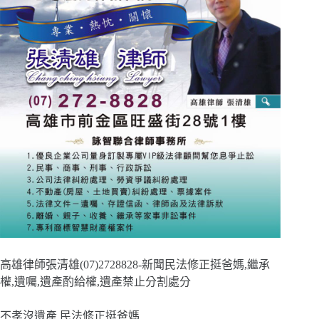
高雄律師張清雄(07)2728828-新聞民法修正挺爸媽,繼承
權,遺囑,遺產酌給權,遺產禁止分割處分
不孝沒遺產 民法修正挺爸媽