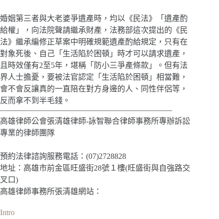
婚姻第三者與大老婆爭遺產時，均以《民法》「遺產酌
給權」，向法院聲請繼承財產，法務部這次提出的《民
法》繼承編修正草案中明確規範遺產酌給規定，只有在
對象死後、自己「生活陷於困頓」時才可以請求遺產，
且時效僅有2至5年，堪稱「防小三爭產條款」。但有法
界人士擔憂，要被法官認定「生活陷於困頓」相當難，
會不會反讓真的一直陪在對方身邊的人、同性伴侶等，
反而拿不到半毛錢。
——————————————————————
高雄律師公會張清雄律師-詠智聯合律師事務所專辦訴訟
專業的律師團隊
預約法律諮詢服務電話：(07)2728828
地址：高雄市前金區旺盛街28號１樓(旺盛街與自強路交
叉口)
高雄律師事務所張清雄網站：
Intro