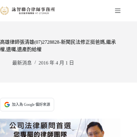
跳
至
主
要
內
容
高雄律師張清雄(07)2728828-新聞民法修正挺爸媽,繼承
權,遺囑,遺產酌給權
最新消息
2016 年 4 月 1 日
加入為 Google 偏好來源