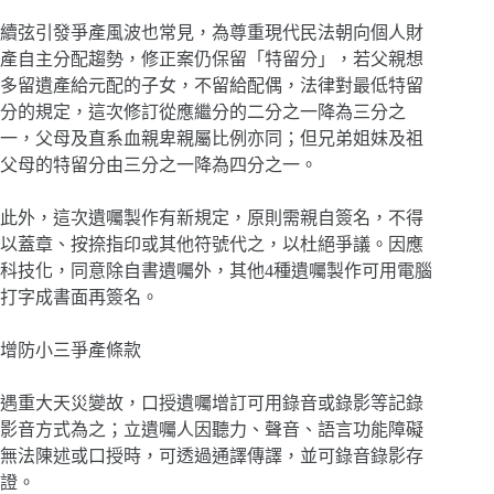
續弦引發爭產風波也常見，為尊重現代民法朝向個人財
產自主分配趨勢，修正案仍保留「特留分」，若父親想
多留遺產給元配的子女，不留給配偶，法律對最低特留
分的規定，這次修訂從應繼分的二分之一降為三分之
一，父母及直系血親卑親屬比例亦同；但兄弟姐妹及祖
父母的特留分由三分之一降為四分之一。
此外，這次遺囑製作有新規定，原則需親自簽名，不得
以蓋章、按捺指印或其他符號代之，以杜絕爭議。因應
科技化，同意除自書遺囑外，其他4種遺囑製作可用電腦
打字成書面再簽名。
增防小三爭產條款
遇重大天災變故，口授遺囑增訂可用錄音或錄影等記錄
影音方式為之；立遺囑人因聽力、聲音、語言功能障礙
無法陳述或口授時，可透過通譯傳譯，並可錄音錄影存
證。