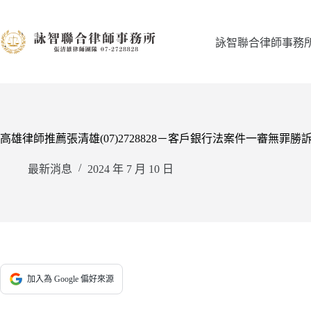
跳
至
主
詠智聯合律師事務
要
內
容
高雄律師推薦張清雄(07)2728828－客戶銀行法案件一審無罪勝
最新消息
2024 年 7 月 10 日
加入為 Google 偏好來源