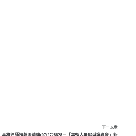
下一
文章
高雄律師推薦張清雄(07)2728828－「年輕人暑假爭議亂象」新