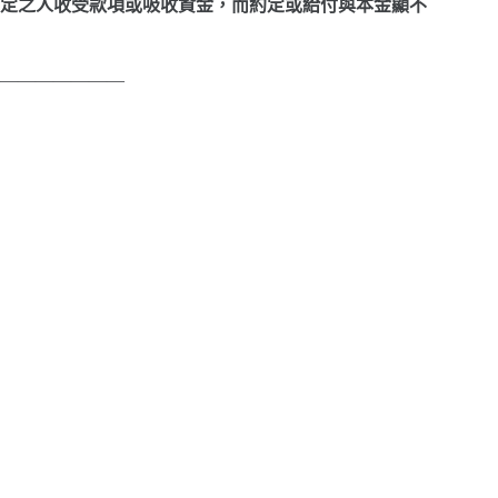
定之人收受款項或吸收資金，而約定或給付與本金顯不
———————