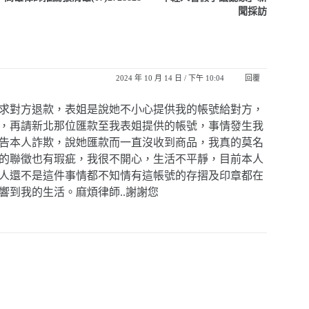
聞採訪
2024 年 10 月 14 日 / 下午 10:04
回覆
求對方退款，表姐是說她不小心提供我的帳號給對方，
，再請新北那位匯款至我表姐提供的帳號，事情發生我
告本人詐欺，說她匯款而一直沒收到商品，我真的莫名
的聯徵也有瑕疵，我很不開心，生活不平靜，目前本人
人還不是這件事情都不知情有這帳號的存摺及印章都在
到我的生活。麻煩律師..謝謝您