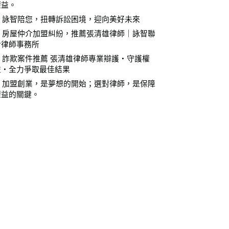
權益。
⚖️ 詠智陪您，扭轉訴訟困境，迎向美好未來
⚖️ 房屋仲介加盟糾紛，推薦張清雄律師｜詠智聯
合律師事務所
⚖️ 詐欺案件推薦 張清雄律師專業辯護・守護權
益・全力爭取最佳結果
⚖️ 加盟創業，是夢想的開始；選對律師，是保障
權益的關鍵。