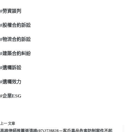
#
勞資談判
#
股權合約訴訟
#
物流合約訴訟
#
建築合約糾紛
#
遺囑訴訟
#
遺囑效力
#
企業ESG
上一
文章
高雄律師推薦張清雄(07)2728828－客戶毒品危害防制案件不起