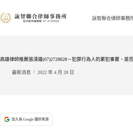
跳
至
主
詠智聯合律師事務
要
內
容
高雄律師推薦張清雄(07)2728828－犯罪行為人的累犯事
最新消息
2022 年 4 月 28 日
加入為 Google 偏好來源