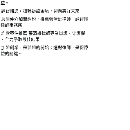
權益。
⚖️ 詠智陪您，扭轉訴訟困境，迎向美好未來
⚖️ 房屋仲介加盟糾紛，推薦張清雄律師｜詠智聯
合律師事務所
⚖️ 詐欺案件推薦 張清雄律師專業辯護・守護權
益・全力爭取最佳結果
⚖️ 加盟創業，是夢想的開始；選對律師，是保障
權益的關鍵。