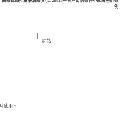
高雄律師推薦張清雄(07)2728828－客戶背信案件不起訴勝訴案
例
網站
時使用。