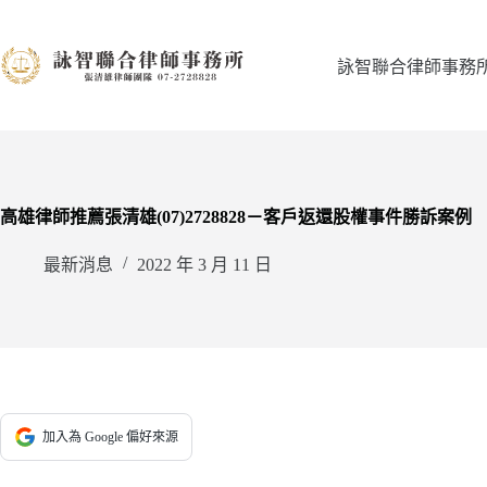
跳
至
主
詠智聯合律師事務
要
內
容
高雄律師推薦張清雄(07)2728828－客戶返還股權事件勝訴案例
最新消息
2022 年 3 月 11 日
加入為 Google 偏好來源