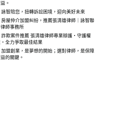
權益。
⚖️ 詠智陪您，扭轉訴訟困境，迎向美好未來
⚖️ 房屋仲介加盟糾紛，推薦張清雄律師｜詠智聯
合律師事務所
⚖️ 詐欺案件推薦 張清雄律師專業辯護・守護權
益・全力爭取最佳結果
⚖️ 加盟創業，是夢想的開始；選對律師，是保障
權益的關鍵。