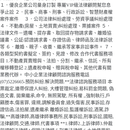
１．優良企業公司量身訂製 專屬VIP級法律顧問幫您息
爭止訟 ２．民事、商事、刑事、行政訴訟、智慧財產權
案件案件 ３．公司法律糾紛處理、勞資爭議糾紛處理
４．不動產(房屋、土地買賣)糾紛處理、票據案件 ５．
法律文件－遺囑、提存書、取回提存物請求書、離婚協
議書、公証/認證請求書、存證信函、律師函及法律訴狀
等 ６．離婚、親子、收養、繼承等家事非訟事件。 ７．
各類型契約書擬定、簽約、見證、修改 合作代書服務項
目 1.不動產買賣贈與、法拍、分割、繼承、信託、所有
權移轉登記 2.遺產稅申報、贈與稅申報、其他代書有關
業務代辦。 中小企業法律顧問諮詢服務電話
(07)5226665-預防糾紛.解決問題.**法律諮詢服務項目 本
票裁定,連帶保證人糾紛, 大樓管理糾紛,易科罰金問題, 偽
造文書, 拋棄繼承,命令, 無照駕駛, 所有權 ,,強制執行,戶
籍謄本,傷害罪, 違規,調解委員會,過失傷害,民事訴訟,存
證信函,法拍屋,遺產繼承 離婚訴訟,監護權訴訟,酒駕,詐
騙,**高雄律師,高雄律師事務所,民事訴訟,刑事訴訟,國賠,
法律顧問,交通,律師,代書事項 **1.律師2.上訴律師3.仲裁