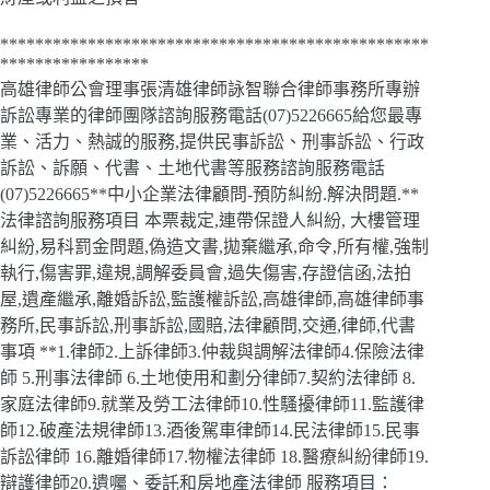
*************************************************
*****************
高雄律師公會理事張清雄律師詠智聯合律師事務所專辦
訴訟專業的律師團隊諮詢服務電話(07)5226665給您最專
業、活力、熱誠的服務,提供民事訴訟、刑事訴訟、行政
訴訟、訴願、代書、土地代書等服務諮詢服務電話
(07)5226665**中小企業法律顧問-預防糾紛.解決問題.**
法律諮詢服務項目 本票裁定,連帶保證人糾紛, 大樓管理
糾紛,易科罰金問題,偽造文書,拋棄繼承,命令,所有權,強制
執行,傷害罪,違規,調解委員會,過失傷害,存證信函,法拍
屋,遺產繼承,離婚訴訟,監護權訴訟,高雄律師,高雄律師事
務所,民事訴訟,刑事訴訟,國賠,法律顧問,交通,律師,代書
事項 **1.律師2.上訴律師3.仲裁與調解法律師4.保險法律
師 5.刑事法律師 6.土地使用和劃分律師7.契約法律師 8.
家庭法律師9.就業及勞工法律師10.性騷擾律師11.監護律
師12.破產法規律師13.酒後駕車律師14.民法律師15.民事
訴訟律師 16.離婚律師17.物權法律師 18.醫療糾紛律師19.
辯護律師20.遺囑、委託和房地產法律師 服務項目：