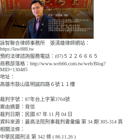
詠智聯合律師事務所 張清雄律師網站：
https://law888.tw
預約法律諮詢服務電話：(07)５２２６６６５
商務部落格：http://www.web66.com.tw/web/Blog?
MID=130485
地址：
高雄市鼓山區明誠四路６號１１樓
裁判字號：87年台上字第3704號
案由摘要：背信
裁判日期：民國 87 年 11 月 04 日
資料來源：最高法院刑事裁判書彙編 第 34 期 305-314 頁
相關法條：
中華民國刑法 第 342 條 ( 86.11.26 )