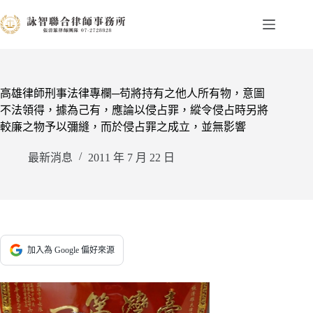
跳
至
主
要
內
容
高雄律師刑事法律專欄─苟將持有之他人所有物，意圖
不法領得，據為己有，應論以侵占罪，縱令侵占時另將
較廉之物予以彌縫，而於侵占罪之成立，並無影響
最新消息
2011 年 7 月 22 日
加入為 Google 偏好來源