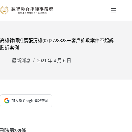
跳
至
主
要
內
容
高雄律師推薦張清雄(07)2728828－客戶詐欺案件不起訴
勝訴案例
最新消息
2021 年 4 月 6 日
加入為 Google 偏好來源
刑法第339條