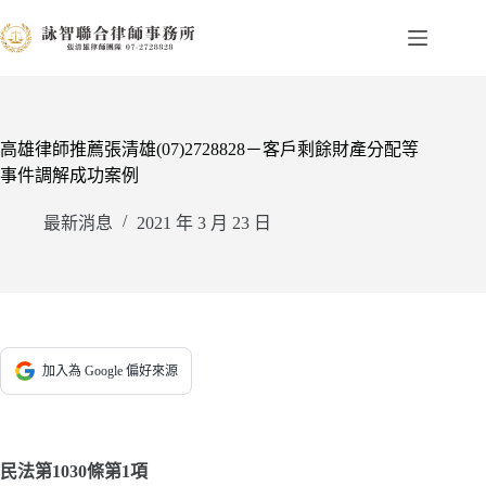
跳
至
主
要
內
容
高雄律師推薦張清雄(07)2728828－客戶剩餘財產分配等
事件調解成功案例
最新消息
2021 年 3 月 23 日
加入為 Google 偏好來源
民法第1030條第1項