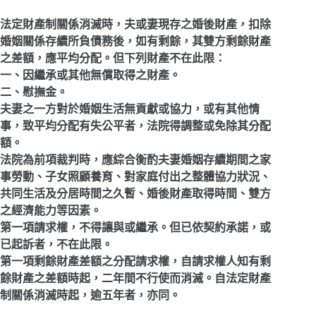
法定財產制關係消滅時，夫或妻現存之婚後財產，扣除
婚姻關係存續所負債務後，如有剩餘，其雙方剩餘財產
之差額，應平均分配。但下列財產不在此限：
一、因繼承或其他無償取得之財產。
二、慰撫金。
夫妻之一方對於婚姻生活無貢獻或協力，或有其他情
事，致平均分配有失公平者，法院得調整或免除其分配
額。
法院為前項裁判時，應綜合衡酌夫妻婚姻存續期間之家
事勞動、子女照顧養育、對家庭付出之整體協力狀況、
共同生活及分居時間之久暫、婚後財產取得時間、雙方
之經濟能力等因素。
第一項請求權，不得讓與或繼承。但已依契約承諾，或
已起訴者，不在此限。
第一項剩餘財產差額之分配請求權，自請求權人知有剩
餘財產之差額時起，二年間不行使而消滅。自法定財產
制關係消滅時起，逾五年者，亦同。