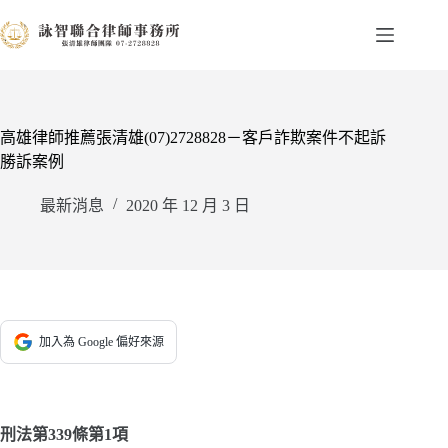
跳
至
主
要
內
容
高雄律師推薦張清雄(07)2728828－客戶詐欺案件不起訴
勝訴案例
最新消息
2020 年 12 月 3 日
加入為 Google 偏好來源
刑法第339條第1項