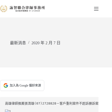
跳
至
主
要
內
容
最新消息
2020 年 2 月 7 日
加入為 Google 偏好來源
高雄律師推薦張清雄(07)2728828－客戶重利案件不起訴勝訴案例
