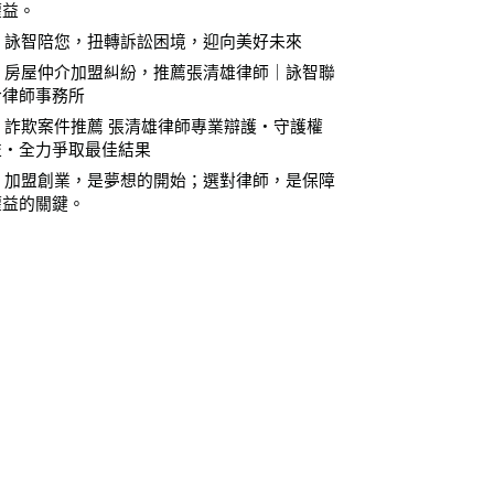
權益。
⚖️ 詠智陪您，扭轉訴訟困境，迎向美好未來
⚖️ 房屋仲介加盟糾紛，推薦張清雄律師｜詠智聯
合律師事務所
⚖️ 詐欺案件推薦 張清雄律師專業辯護・守護權
益・全力爭取最佳結果
⚖️ 加盟創業，是夢想的開始；選對律師，是保障
權益的關鍵。