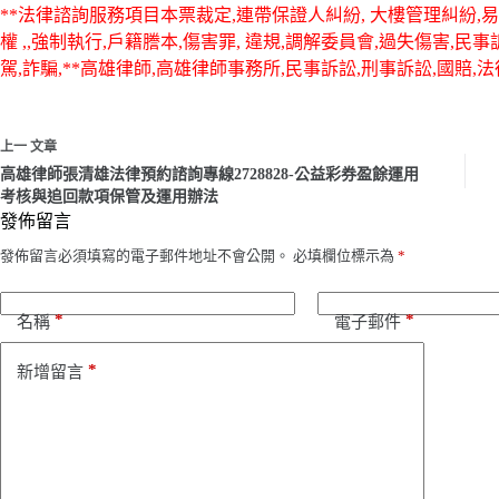
**法律諮詢服務項目本票裁定,連帶保證人糾紛, 大樓管理糾紛,易科
權 ,,強制執行,戶籍謄本,傷害罪, 違規,調解委員會,過失傷害,民
駕,詐騙,**高雄律師,高雄律師事務所,民事訴訟,刑事訴訟,國賠,法
上一
文章
高雄律師張清雄法律預約諮詢專線2728828-公益彩券盈餘運用
考核與追回款項保管及運用辦法
發佈留言
發佈留言必須填寫的電子郵件地址不會公開。
必填欄位標示為
*
*
*
名稱
電子郵件
*
新增留言