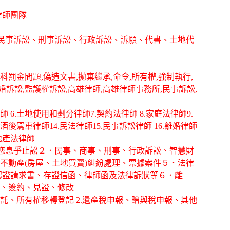
律師團隊
務,提供民事訴訟、刑事訴訟、行政訴訟、訴願、代書、土地代
科罰金問題,偽造文書,拋棄繼承,命令,所有權,強制執行,
離婚訴訟,監護權訴訟,高雄律師,高雄律師事務所,民事訴訟,
律師 6.土地使用和劃分律師7.契約法律師 8.家庭法律師9.
酒後駕車律師14.民法律師15.民事訴訟律師 16.離婚律師
房地產法律師
幫您息爭止訟２．民事、商事、刑事、行政訴訟、智慧財
不動產(房屋、土地買賣)糾紛處理、票據案件５．法律
認證請求書、存證信函、律師函及法律訴狀等６．離
、簽約、見證、修改
信託、所有權移轉登記 2.遺產稅申報、贈與稅申報、其他