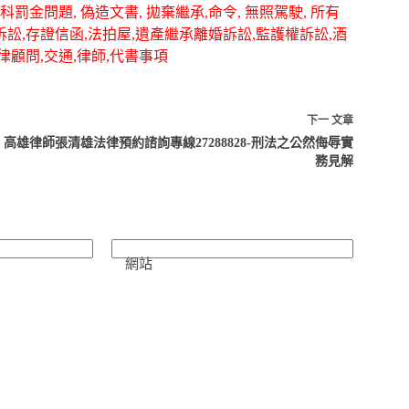
罰金問題, 偽造文書, 拋棄繼承,命令, 無照駕駛, 所有
事訴訟,存證信函,法拍屋,遺產繼承離婚訴訟,監護權訴訟,酒
律顧問,交通,律師,代書事項
下一
文章
高雄律師張清雄法律預約諮詢專線27288828-刑法之公然侮辱實
務見解
網站