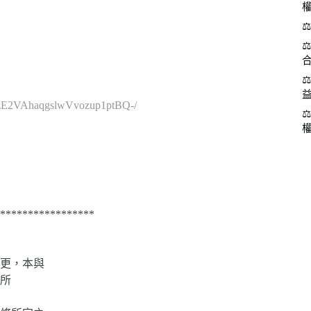
cVzE2VAhaqgslwVvozup1ptBQ-/
*****************
更，本與
所