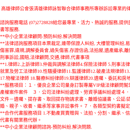
高雄律師公會張清雄律師詠智聯合律師事務所專辦訴訟專業的
諮詢服務電話
(07)2728828給您最專業、活力、熱誠的服
書等服務.
**中小企業法律顧問-預防糾紛.解決問題
**法律諮詢服務項目本票裁定,連帶保證人糾紛, 大樓管理糾紛,易
傷害罪,違規,調解委員會,過失傷害,存證信函,法拍屋,遺產繼承,
刑事訴訟,國賠,法律顧問,交通,律師,代書事項
**1.律師2.上訴律師3.仲裁與調解法律師4.保險法律師 5.刑事法
就業及勞工法律師10.性騷擾律師11.監護律師12.破產法規律師13.
17.物權法律師 18.醫療糾紛律師19.辯護律師20.遺囑、委託和
**服務項目：１．優良企業公司量身訂製專屬VIP級法律顧問
產權案件案件 ３．公司法律糾紛處理、勞資爭議糾紛處理４．
文件－遺囑、提存書、取回提存物請求書、離婚協議書、公証/
婚、親子、收養、繼承等家事非訟事件。７．各類型契約書擬定
**合作代書服務項目 1.不動產買賣贈與、法拍、分割、繼承、
代書有關業務代辦。
**中小企業法律顧問諮詢-預防糾紛.解決問題.