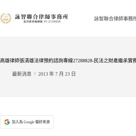
跳
至
主
詠智聯合律師事務
要
內
容
高雄律師張清雄法律預約諮詢專線27288828-民法之財產繼承實
最新消息
2013 年 7 月 23 日
加入為 Google 偏好來源