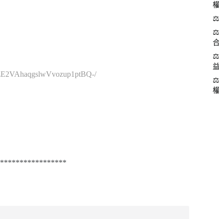
cVzE2VAhaqgslwVvozup1ptBQ-/
*****************