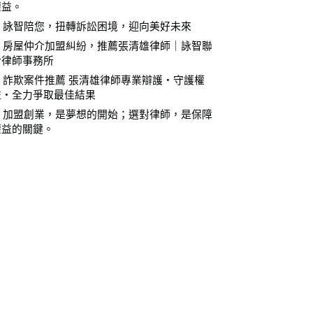
權益。
⚖️ 詠智陪您，扭轉訴訟困境，迎向美好未來
⚖️ 房屋仲介加盟糾紛，推薦張清雄律師｜詠智聯
合律師事務所
⚖️ 詐欺案件推薦 張清雄律師專業辯護・守護權
益・全力爭取最佳結果
⚖️ 加盟創業，是夢想的開始；選對律師，是保障
權益的關鍵。