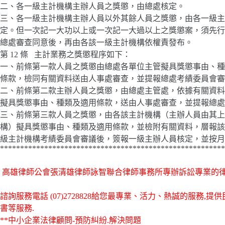
二、各一級主計機構主辦人員之獎懲，由總處核定。
三、各一級主計機構主辦人員以外其餘人員之獎懲，由各一級主
定。但一次記一大功以上或一次記一大過以上之獎懲案，須先行
總處審查同意後，再由各該一級主計機構依權責發布。
第 12 條 主計業務之獎懲程序如下：
一、前條第一款人員之獎懲由總處各單位主管擬具獎懲事由、種
條款，檢同有關資料送由人事處審查，並提報總處考績委員會審
二、前條第二款主辦人員之獎懲，由總處主管處，依據有關資料
擬具獎懲事由、種類及適用條款，送由人事處審查，並提報總處
三、前條第三款人員之獎懲，由各該主計機構（主辦人員由其上
構）擬具獎懲事由、種類及適用條款，並檢附有關資料，層報該
級主計機構考績委員會審議後，簽報一級主辦人員核定，並按月
********************************************************
高雄律師公會張清雄律師詠智聯合律師事務所專辦訴訟專業的
諮詢服務電話
(07)2728828給您最專業、活力、熱誠的服
書等服務.
**中小企業法律顧問-預防糾紛.解決問題