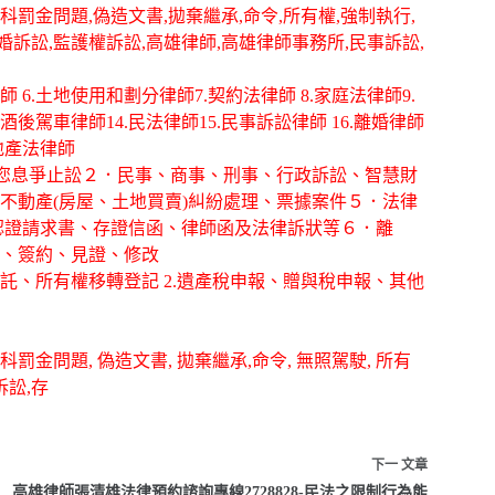
科罰金問題,偽造文書,拋棄繼承,命令,所有權,強制執行,
離婚訴訟,監護權訴訟,高雄律師,高雄律師事務所,民事訴訟,
律師 6.土地使用和劃分律師7.契約法律師 8.家庭法律師9.
酒後駕車律師14.民法律師15.民事訴訟律師 16.離婚律師
房地產法律師
幫您息爭止訟２．民事、商事、刑事、行政訴訟、智慧財
不動產(房屋、土地買賣)糾紛處理、票據案件５．法律
認證請求書、存證信函、律師函及法律訴狀等６．離
、簽約、見證、修改
信託、所有權移轉登記 2.遺產稅申報、贈與稅申報、其他
罰金問題, 偽造文書, 拋棄繼承,命令, 無照駕駛, 所有
訴訟,存
下一
文章
高雄律師張清雄法律預約諮詢專線2728828-民法之限制行為能