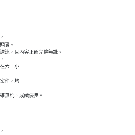
。
翔實。
送達，且內容正確完整無訛。
。
在六十小
案件，均
確無訛，成績優良。
。