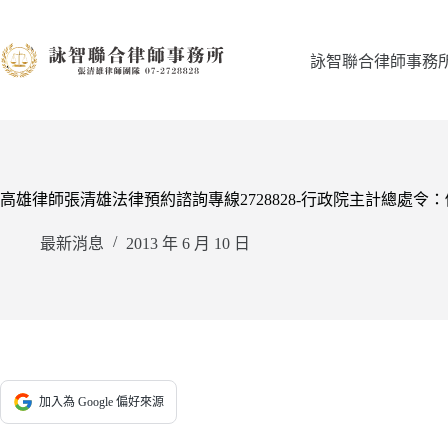
跳
至
主
詠智聯合律師事務
要
內
容
高雄律師張清雄法律預約諮詢專線2728828-行政院主計總處
最新消息
2013 年 6 月 10 日
加入為 Google 偏好來源