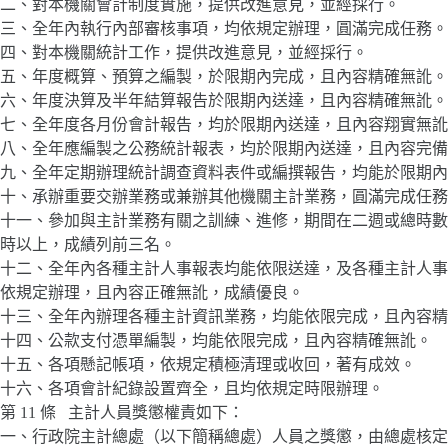
二、對本機關會計制度實施，提供改進意見，並經採行。
三、全年內執行內部審核事項，均依規定辦理，圓滿完成任務。
四、對本機關統計工作，提供改進意見，並經採行。
五、年度概算、預算之編製，於限期內完成，且內容精確無訛。
六、年度決算及半年結算報告於限期內送達，且內容精確無訛。
七、全年度各月份會計報告，均於限期內送達，且內容翔實無訛
八、全年應編製之公務統計報表，均於限期內送達，且內容完備
九、全年定期辦理統計調查資料表件或編撰報告，均能於限期內
十、承辦重要交辦業務或兼辦其他機關主計業務，圓滿完成任務
十一、參加與主計業務有關之訓練、進修，期間在二週或總時數
時以上，成績列前三名。
十二、全年內各種主計人事報表均能依限送達，及各種主計人事
依規定辦理，且內容正確無訛，成績優良。
十三、全年內辦理各種主計資訊業務，均能依限完成，且內容精
十四、公款支付憑單編製，均能依限完成，且內容精確無訛。
十五、各項懸記帳項，依規定積極清理或收回，著有成效。
十六、各項會計紀錄設置齊全，且均依規定時限辦理。
第 11 條 主計人員獎懲權責如下：
一、行政院主計總處（以下簡稱總處）人員之獎懲，由總處核定