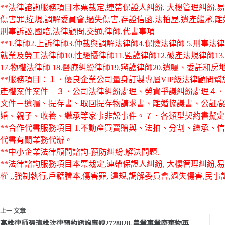
**法律諮詢服務項目本票裁定,連帶保證人糾紛, 大樓管理糾紛,易
傷害罪,違規,調解委員會,過失傷害,存證信函,法拍屋,遺產繼承,
刑事訴訟,國賠,法律顧問,交通,律師,代書事項
**1.律師2.上訴律師3.仲裁與調解法律師4.保險法律師 5.刑事法
就業及勞工法律師10.性騷擾律師11.監護律師12.破產法規律師13.
17.物權法律師 18.醫療糾紛律師19.辯護律師20.遺囑、委託和
**服務項目：１．優良企業公司量身訂製專屬VIP級法律顧問
產權案件案件 ３．公司法律糾紛處理、勞資爭議糾紛處理４．
文件－遺囑、提存書、取回提存物請求書、離婚協議書、公証/
婚、親子、收養、繼承等家事非訟事件。７．各類型契約書擬定
**合作代書服務項目 1.不動產買賣贈與、法拍、分割、繼承、
代書有關業務代辦。
**中小企業法律顧問諮詢-預防糾紛.解決問題.
**法律諮詢服務項目本票裁定,連帶保證人糾紛, 大樓管理糾紛,易科
權 ,,強制執行,戶籍謄本,傷害罪, 違規,調解委員會,過失傷害,民事
上一
文章
高雄律師張清雄法律預約諮詢專線2728828-農業事業廢棄物再