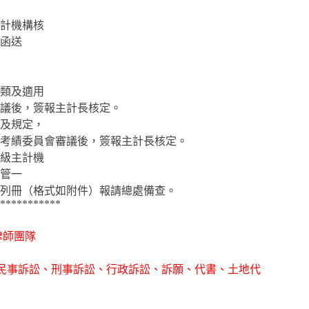
計機構核
函送
類及適用
議後，簽報主計長核定。
及規定，
考績委員會審議後，簽報主計長核定。
級主計機
管一
列冊（格式如附件）報請總處備查。
***********
律師團隊
務,提供民事訴訟、刑事訴訟、行政訴訟、訴願、代書、土地代