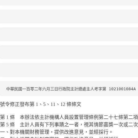
中華民國一百零二年六月三日行政院主計總處主人考字第 1021001084A
號令修正發布第 1、5、11、12 條條文
第 1 條 本辦法依主計機構人員設置管理條例第二十七條第二
第 5 條 主計人員有下列事蹟之一者，視其情節嘉獎一次或二
一、對本機關財務管理，提供改進意見，並經採行。