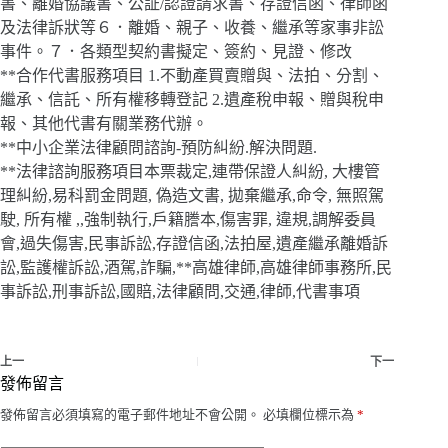
書、離婚協議書、公証/認證請求書、存證信函、律師函
及法律訴狀等６．離婚、親子、收養、繼承等家事非訟
事件。７．各類型契約書擬定、簽約、見證、修改
**合作代書服務項目 1.不動產買賣贈與、法拍、分割、
繼承、信託、所有權移轉登記 2.遺產稅申報、贈與稅申
報、其他代書有關業務代辦。
**中小企業法律顧問諮詢-預防糾紛.解決問題.
**法律諮詢服務項目本票裁定,連帶保證人糾紛, 大樓管
理糾紛,易科罰金問題, 偽造文書, 拋棄繼承,命令, 無照駕
駛, 所有權 ,,強制執行,戶籍謄本,傷害罪, 違規,調解委員
會,過失傷害,民事訴訟,存證信函,法拍屋,遺產繼承離婚訴
訟,監護權訴訟,酒駕,詐騙,**高雄律師,高雄律師事務所,民
事訴訟,刑事訴訟,國賠,法律顧問,交通,律師,代書事項
上一
下一
發佈留言
發佈留言必須填寫的電子郵件地址不會公開。
必填欄位標示為
*