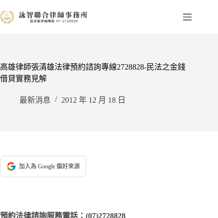
跳
至
主
要
內
容
高雄律師張清雄法律預約諮詢專線2728828-民法之金錢
借貸實務見解
最新消息
2012 年 12 月 18 日
加入為 Google 偏好來源
預約法律諮詢服務電話：(07)2728828