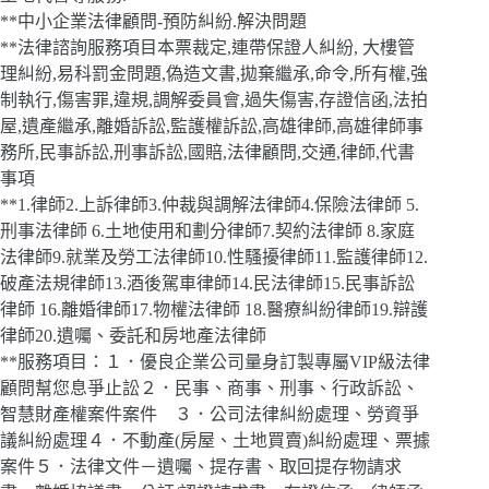
**中小企業法律顧問-預防糾紛.解決問題
**法律諮詢服務項目本票裁定,連帶保證人糾紛, 大樓管
理糾紛,易科罰金問題,偽造文書,拋棄繼承,命令,所有權,強
制執行,傷害罪,違規,調解委員會,過失傷害,存證信函,法拍
屋,遺產繼承,離婚訴訟,監護權訴訟,高雄律師,高雄律師事
務所,民事訴訟,刑事訴訟,國賠,法律顧問,交通,律師,代書
事項
**1.律師2.上訴律師3.仲裁與調解法律師4.保險法律師 5.
刑事法律師 6.土地使用和劃分律師7.契約法律師 8.家庭
法律師9.就業及勞工法律師10.性騷擾律師11.監護律師12.
破產法規律師13.酒後駕車律師14.民法律師15.民事訴訟
律師 16.離婚律師17.物權法律師 18.醫療糾紛律師19.辯護
律師20.遺囑、委託和房地產法律師
**服務項目：１．優良企業公司量身訂製專屬VIP級法律
顧問幫您息爭止訟２．民事、商事、刑事、行政訴訟、
智慧財產權案件案件 ３．公司法律糾紛處理、勞資爭
議糾紛處理４．不動產(房屋、土地買賣)糾紛處理、票據
案件５．法律文件－遺囑、提存書、取回提存物請求