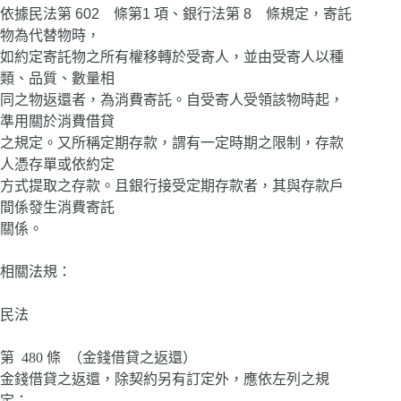
依據民法第 602 條第1 項、銀行法第 8 條規定，寄託
物為代替物時，
如約定寄託物之所有權移轉於受寄人，並由受寄人以種
類、品質、數量相
同之物返還者，為消費寄託。自受寄人受領該物時起，
準用關於消費借貸
之規定。又所稱定期存款，謂有一定時期之限制，存款
人憑存單或依約定
方式提取之存款。且銀行接受定期存款者，其與存款戶
間係發生消費寄託
關係。
相關法規：
民法
第 480 條 （金錢借貸之返還）
金錢借貸之返還，除契約另有訂定外，應依左列之規
定：