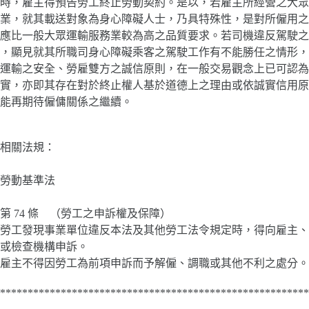
時，雇主得預告勞工終止勞動契約。是以，若雇主所經營之大眾
業，就其載送對象為身心障礙人士，乃具特殊性，是對所僱用之
應比一般大眾運輸服務業較為高之品質要求。若司機違反駕駛之
，顯見就其所職司身心障礙乘客之駕駛工作有不能勝任之情形，
運輸之安全、勞雇雙方之誠信原則，在一般交易觀念上已可認為
實，亦即其存在對於終止權人基於道德上之理由或依誠實信用原
能再期待僱傭關係之繼續。
相關法規：
勞動基準法
第 74 條 （勞工之申訴權及保障）
勞工發現事業單位違反本法及其他勞工法令規定時，得向雇主、
或檢查機構申訴。
雇主不得因勞工為前項申訴而予解僱、調職或其他不利之處分。
********************************************************