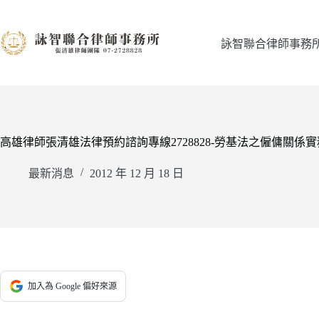
跳
至
主
詠智聯合律師事務
要
內
容
高雄律師張清雄法律預約諮詢專線2728828-勞基法之僱傭關係
最新消息
2012 年 12 月 18 日
加入為 Google 偏好來源