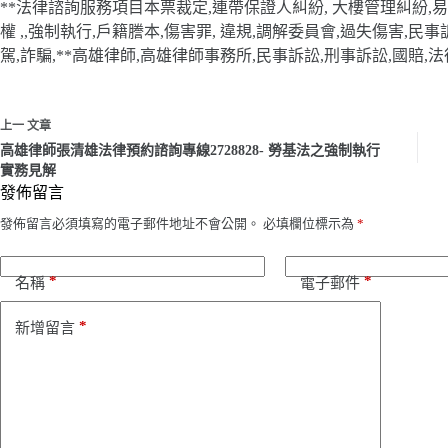
**法律諮詢服務項目本票裁定,連帶保證人糾紛, 大樓管理糾紛,易科
權 ,,強制執行,戶籍謄本,傷害罪, 違規,調解委員會,過失傷害,民
駕,詐騙,**高雄律師,高雄律師事務所,民事訴訟,刑事訴訟,國賠,法
上一
文章
高雄律師張清雄法律預約諮詢專線2728828- 勞基法之強制執行
實務見解
發佈留言
發佈留言必須填寫的電子郵件地址不會公開。
必填欄位標示為
*
*
*
名稱
電子郵件
*
新增留言