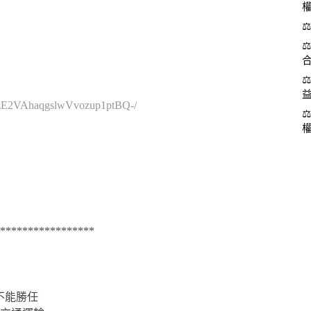
cVzE2VAhaqgslwVvozup1ptBQ-/
*****************
不能勝任