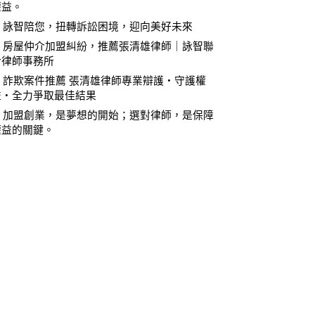
權益。
⚖️ 詠智陪您，扭轉訴訟困境，迎向美好未來
⚖️ 房屋仲介加盟糾紛，推薦張清雄律師｜詠智聯
合律師事務所
⚖️ 詐欺案件推薦 張清雄律師專業辯護・守護權
益・全力爭取最佳結果
⚖️ 加盟創業，是夢想的開始；選對律師，是保障
權益的關鍵。