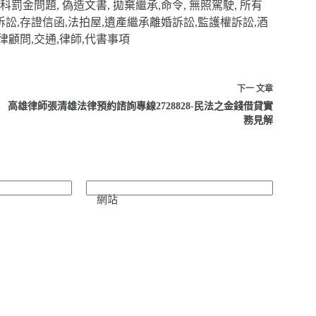
罰金問題, 偽造文書, 拋棄繼承,命令, 無照駕駛, 所有
事訴訟,存證信函,法拍屋,遺產繼承離婚訴訟,監護權訴訟,酒
律顧問,交通,律師,代書事項
下一
文章
高雄律師張清雄法律預約諮詢專線2728828-民法之金錢借貸實
務見解
網站