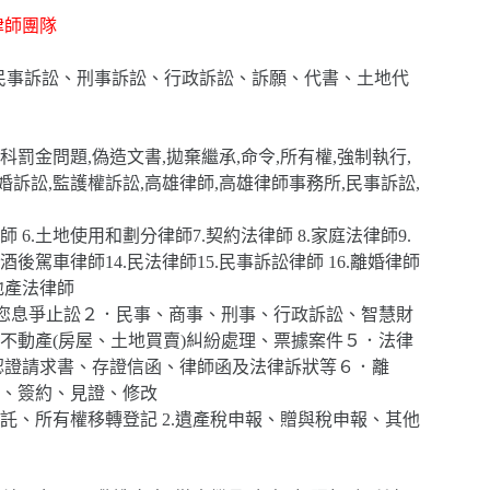
律師團隊
,提供民事訴訟、刑事訴訟、行政訴訟、訴願、代書、土地代
科罰金問題,偽造文書,拋棄繼承,命令,所有權,強制執行,
離婚訴訟,監護權訴訟,高雄律師,高雄律師事務所,民事訴訟,
律師 6.土地使用和劃分律師7.契約法律師 8.家庭法律師9.
酒後駕車律師14.民法律師15.民事訴訟律師 16.離婚律師
房地產法律師
幫您息爭止訟２．民事、商事、刑事、行政訴訟、智慧財
不動產(房屋、土地買賣)糾紛處理、票據案件５．法律
認證請求書、存證信函、律師函及法律訴狀等６．離
、簽約、見證、修改
信託、所有權移轉登記 2.遺產稅申報、贈與稅申報、其他