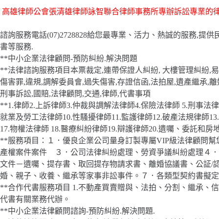
高雄律師公會張清雄律師詠智聯合律師事務所專辦訴訟專業的
諮詢服務電話(07)2728828給您最專業、活力、熱誠的服務
書等服務.
**中小企業法律顧問-預防糾紛.解決問題
**法律諮詢服務項目本票裁定,連帶保證人糾紛, 大樓管理糾紛,易
傷害罪,違規,調解委員會,過失傷害,存證信函,法拍屋,遺產繼承,
刑事訴訟,國賠,法律顧問,交通,律師,代書事項
**1.律師2.上訴律師3.仲裁與調解法律師4.保險法律師 5.刑事法
就業及勞工法律師10.性騷擾律師11.監護律師12.破產法規律師13.
17.物權法律師 18.醫療糾紛律師19.辯護律師20.遺囑、委託和
**服務項目：１．優良企業公司量身訂製專屬VIP級法律顧問
產權案件案件 ３．公司法律糾紛處理、勞資爭議糾紛處理４．
文件－遺囑、提存書、取回提存物請求書、離婚協議書、公証/
婚、親子、收養、繼承等家事非訟事件。７．各類型契約書擬定
**合作代書服務項目 1.不動產買賣贈與、法拍、分割、繼承、
代書有關業務代辦。
**中小企業法律顧問諮詢-預防糾紛.解決問題.