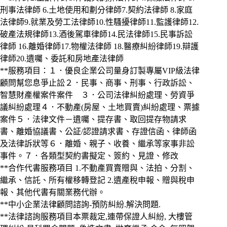
刑事法律師 6.土地使用和劃分律師7.契約法律師 8.家庭
法律師9.就業及勞工法律師10.性騷擾律師11.監護律師12.
破產法規律師13.酒後駕車律師14.民法律師15.民事訴訟
律師 16.離婚律師17.物權法律師 18.醫療糾紛律師19.辯護
律師20.遺囑、委託和房地產法律師
**服務項目：１．優良企業公司量身訂製專屬VIP級法律
顧問幫您息爭止訟２．民事、商事、刑事、行政訴訟、
智慧財產權案件案件 ３．公司法律糾紛處理、勞資爭
議糾紛處理４．不動產(房屋、土地買賣)糾紛處理、票據
案件５．法律文件－遺囑、提存書、取回提存物請求
書、離婚協議書、公証/認證請求書、存證信函、律師函
及法律訴狀等６．離婚、親子、收養、繼承等家事非訟
事件。７．各類型契約書擬定、簽約、見證、修改
**合作代書服務項目 1.不動產買賣贈與、法拍、分割、
繼承、信託、所有權移轉登記 2.遺產稅申報、贈與稅申
報、其他代書有關業務代辦。
**中小企業法律顧問諮詢-預防糾紛.解決問題.
**法律諮詢服務項目本票裁定,連帶保證人糾紛, 大樓管