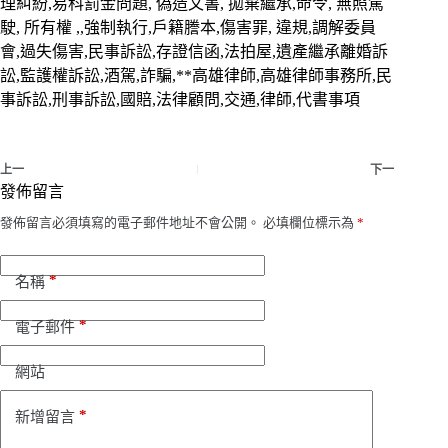
理糾紛,易科罰金問題, 偽造文書, 拋棄繼承,命令, 無照駕
駛, 所有權 ,,強制執行,戶籍謄本,傷害罪, 違規,調解委員
會,過失傷害,民事訴訟,存證信函,法拍屋,遺產繼承離婚訴
訟,監護權訴訟,酒駕,詐騙,**高雄律師,高雄律師事務所,民
事訴訟,刑事訴訟,國賠,法律顧問,交通,律師,代書事項
上一
下一
發佈留言
發佈留言必須填寫的電子郵件地址不會公開。
必填欄位標示為
*
*
名稱
*
電子郵件
網站
*
新增留言