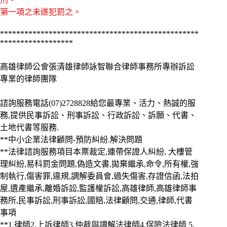
第一項之未遂犯罰之。
*************************************************
*************
*****
高雄律師公會張清雄律師詠智聯合律師事務所專辦訴訟
專業的律師團隊
諮詢服務電話(07)2728828給您最專業、活力、熱誠的服
務,提供民事訴訟、刑事訴訟、行政訴訟、訴願、代書、
土地代書等服務.
**中小企業法律顧問-預防糾紛.解決問題
**法律諮詢服務項目本票裁定,連帶保證人糾紛, 大樓管
理糾紛,易科罰金問題,偽造文書,拋棄繼承,命令,所有權,強
制執行,傷害罪,違規,調解委員會,過失傷害,存證信函,法拍
屋,遺產繼承,離婚訴訟,監護權訴訟,高雄律師,高雄律師事
務所,民事訴訟,刑事訴訟,國賠,法律顧問,交通,律師,代書
事項
**1.律師2.上訴律師3.仲裁與調解法律師4.保險法律師 5.