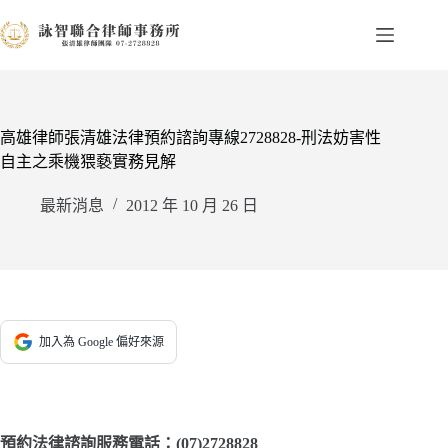
跳
至
主
要
內
容
高雄律師張清雄法律預約諮詢專線2728828-刑法妨害性
自主之乘機猥褻實務見解
最新消息
2012 年 10 月 26 日
加入為 Google 偏好來源
預約法律諮詢服務電話：(07)2728828