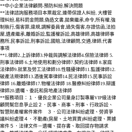
**中小企業法律顧問-預防糾紛.解決問題
**法律諮詢服務項目本票裁定,連帶保證人糾紛, 大樓管
理糾紛,易科罰金問題,偽造文書,拋棄繼承,命令,所有權,強
制執行,傷害罪,違規,調解委員會,過失傷害,存證信函,法拍
屋,遺產繼承,離婚訴訟,監護權訴訟,高雄律師,高雄律師事
務所,民事訴訟,刑事訴訟,國賠,法律顧問,交通,律師,代書
事項
**1.律師2.上訴律師3.仲裁與調解法律師4.保險法律師 5.
刑事法律師 6.土地使用和劃分律師7.契約法律師 8.家庭
法律師9.就業及勞工法律師10.性騷擾律師11.監護律師12.
破產法規律師13.酒後駕車律師14.民法律師15.民事訴訟
律師 16.離婚律師17.物權法律師 18.醫療糾紛律師19.辯護
律師20.遺囑、委託和房地產法律師
**服務項目：１．優良企業公司量身訂製專屬VIP級法律
顧問幫您息爭止訟２．民事、商事、刑事、行政訴訟、
智慧財產權案件案件 ３．公司法律糾紛處理、勞資爭
議糾紛處理４．不動產(房屋、土地買賣)糾紛處理、票據
案件５．法律文件－遺囑、提存書、取回提存物請求