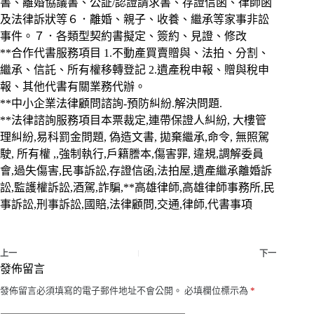
書、離婚協議書、公証/認證請求書、存證信函、律師函
及法律訴狀等６．離婚、親子、收養、繼承等家事非訟
事件。７．各類型契約書擬定、簽約、見證、修改
**合作代書服務項目 1.不動產買賣贈與、法拍、分割、
繼承、信託、所有權移轉登記 2.遺產稅申報、贈與稅申
報、其他代書有關業務代辦。
**中小企業法律顧問諮詢-預防糾紛.解決問題.
**法律諮詢服務項目本票裁定,連帶保證人糾紛, 大樓管
理糾紛,易科罰金問題, 偽造文書, 拋棄繼承,命令, 無照駕
駛, 所有權 ,,強制執行,戶籍謄本,傷害罪, 違規,調解委員
會,過失傷害,民事訴訟,存證信函,法拍屋,遺產繼承離婚訴
訟,監護權訴訟,酒駕,詐騙,**高雄律師,高雄律師事務所,民
事訴訟,刑事訴訟,國賠,法律顧問,交通,律師,代書事項
上一
下一
發佈留言
發佈留言必須填寫的電子郵件地址不會公開。
必填欄位標示為
*