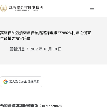
跳
至
主
要
內
容
高雄律師張清雄法律預約諮詢專線2728828-民法之侵害
生命權之損害賠償
最新消息
2012 年 10 月 18 日
加入為 Google 偏好來源
預約法律諮詢服務電話：(07)2728828