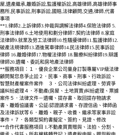
屋,遺產繼承,離婚訴訟,監護權訴訟,高雄律師,高雄律師事
務所,民事訴訟,刑事訴訟,國賠,法律顧問,交通,律師,代書
事項
**1.律師2.上訴律師3.仲裁與調解法律師4.保險法律師 5.
刑事法律師 6.土地使用和劃分律師7.契約法律師 8.家庭
法律師9.就業及勞工法律師10.性騷擾律師11.監護律師12.
破產法規律師13.酒後駕車律師14.民法律師15.民事訴訟
律師 16.離婚律師17.物權法律師 18.醫療糾紛律師19.辯護
律師20.遺囑、委託和房地產法律師
**服務項目：１．優良企業公司量身訂製專屬VIP級法律
顧問幫您息爭止訟２．民事、商事、刑事、行政訴訟、
智慧財產權案件案件 ３．公司法律糾紛處理、勞資爭
議糾紛處理４．不動產(房屋、土地買賣)糾紛處理、票據
案件５．法律文件－遺囑、提存書、取回提存物請求
書、離婚協議書、公証/認證請求書、存證信函、律師函
及法律訴狀等６．離婚、親子、收養、繼承等家事非訟
事件。７．各類型契約書擬定、簽約、見證、修改
**合作代書服務項目 1.不動產買賣贈與、法拍、分割、
繼承、信託、所有權移轉登記 2.遺產稅申報、贈與稅申