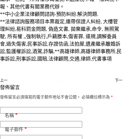
報、其他代書有關業務代辦。
**中小企業法律顧問諮詢-預防糾紛.解決問題.
**法律諮詢服務項目本票裁定,連帶保證人糾紛, 大樓管
理糾紛,易科罰金問題, 偽造文書, 拋棄繼承,命令, 無照駕
駛, 所有權 ,,強制執行,戶籍謄本,傷害罪, 違規,調解委員
會,過失傷害,民事訴訟,存證信函,法拍屋,遺產繼承離婚訴
訟,監護權訴訟,酒駕,詐騙,**高雄律師,高雄律師事務所,民
事訴訟,刑事訴訟,國賠,法律顧問,交通,律師,代書事項
上一
下一
發佈留言
發佈留言必須填寫的電子郵件地址不會公開。
必填欄位標示為
*
*
名稱
*
電子郵件