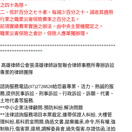
之四十為限。
二、低於百分之七十者，每減少百分之十，減收其適用
行業之職業災害保險費率之百分之五。
前項實績費率實施之辦法，由中央主管機關定之。
職業災害保險之會計，保險人應單獨辦理。
*************************************************
*************
*****
高雄律師公會張清雄律師詠智聯合律師事務所專辦訴訟
專業的律師團隊
諮詢服務電話(07)2728828給您最專業、活力、熱誠的服
務,提供民事訴訟、刑事訴訟、行政訴訟、訴願、代書、
土地代書等服務.
**中小企業法律顧問-預防糾紛.解決問題
**法律諮詢服務項目本票裁定,連帶保證人糾紛, 大樓管
理糾紛,易科罰金問題,偽造文書,拋棄繼承,命令,所有權,強
制執行,傷害罪,違規,調解委員會,過失傷害,存證信函,法拍