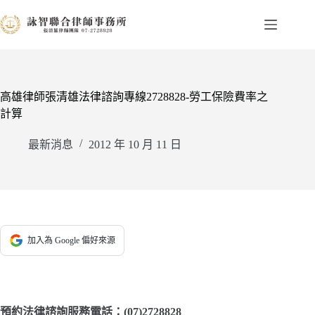
跳
至
主
要
內
容
高雄律師張清雄法律諮詢專線2728828-勞工保險費率之
計算
最新消息
2012 年 10 月 11 日
加入為 Google 偏好來源
預約法律諮詢服務電話：(07)2728828