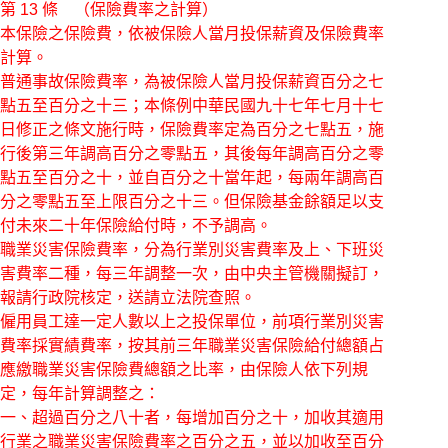
第 13 條 （保險費率之計算）
本保險之保險費，依被保險人當月投保薪資及保險費率
計算。
普通事故保險費率，為被保險人當月投保薪資百分之七
點五至百分之十三；本條例中華民國九十七年七月十七
日修正之條文施行時，保險費率定為百分之七點五，施
行後第三年調高百分之零點五，其後每年調高百分之零
點五至百分之十，並自百分之十當年起，每兩年調高百
分之零點五至上限百分之十三。但保險基金餘額足以支
付未來二十年保險給付時，不予調高。
職業災害保險費率，分為行業別災害費率及上、下班災
害費率二種，每三年調整一次，由中央主管機關擬訂，
報請行政院核定，送請立法院查照。
僱用員工達一定人數以上之投保單位，前項行業別災害
費率採實績費率，按其前三年職業災害保險給付總額占
應繳職業災害保險費總額之比率，由保險人依下列規
定，每年計算調整之：
一、超過百分之八十者，每增加百分之十，加收其適用
行業之職業災害保險費率之百分之五，並以加收至百分