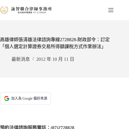
跳
至
主
要
內
容
高雄律師張清雄法律諮詢專線2728828-財政部令：訂定
「個人選定計算證券交易所得額課稅方式作業辦法」
最新消息
2012 年 10 月 11 日
加入為 Google 偏好來源
預約法律諮詢服務電話：(07)2728828