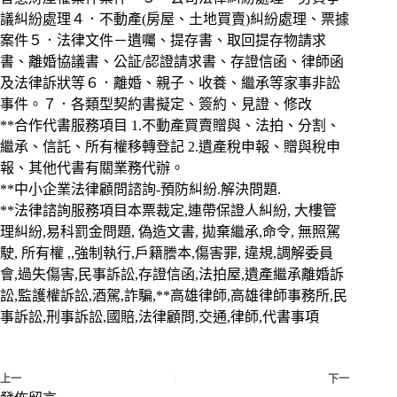
議糾紛處理４．不動產(房屋、土地買賣)糾紛處理、票據
案件５．法律文件－遺囑、提存書、取回提存物請求
書、離婚協議書、公証/認證請求書、存證信函、律師函
及法律訴狀等６．離婚、親子、收養、繼承等家事非訟
事件。７．各類型契約書擬定、簽約、見證、修改
**合作代書服務項目 1.不動產買賣贈與、法拍、分割、
繼承、信託、所有權移轉登記 2.遺產稅申報、贈與稅申
報、其他代書有關業務代辦。
**中小企業法律顧問諮詢-預防糾紛.解決問題.
**法律諮詢服務項目本票裁定,連帶保證人糾紛, 大樓管
理糾紛,易科罰金問題, 偽造文書, 拋棄繼承,命令, 無照駕
駛, 所有權 ,,強制執行,戶籍謄本,傷害罪, 違規,調解委員
會,過失傷害,民事訴訟,存證信函,法拍屋,遺產繼承離婚訴
訟,監護權訴訟,酒駕,詐騙,**高雄律師,高雄律師事務所,民
事訴訟,刑事訴訟,國賠,法律顧問,交通,律師,代書事項
上一
下一