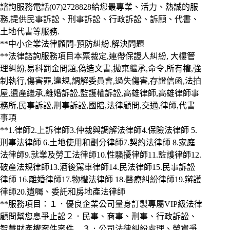
諮詢服務電話(07)2728828給您最專業、活力、熱誠的服
務,提供民事訴訟、刑事訴訟、行政訴訟、訴願、代書、
土地代書等服務.
**中小企業法律顧問-預防糾紛.解決問題
**法律諮詢服務項目本票裁定,連帶保證人糾紛, 大樓管
理糾紛,易科罰金問題,偽造文書,拋棄繼承,命令,所有權,強
制執行,傷害罪,違規,調解委員會,過失傷害,存證信函,法拍
屋,遺產繼承,離婚訴訟,監護權訴訟,高雄律師,高雄律師事
務所,民事訴訟,刑事訴訟,國賠,法律顧問,交通,律師,代書
事項
**1.律師2.上訴律師3.仲裁與調解法律師4.保險法律師 5.
刑事法律師 6.土地使用和劃分律師7.契約法律師 8.家庭
法律師9.就業及勞工法律師10.性騷擾律師11.監護律師12.
破產法規律師13.酒後駕車律師14.民法律師15.民事訴訟
律師 16.離婚律師17.物權法律師 18.醫療糾紛律師19.辯護
律師20.遺囑、委託和房地產法律師
**服務項目：１．優良企業公司量身訂製專屬VIP級法律
顧問幫您息爭止訟２．民事、商事、刑事、行政訴訟、
智慧財產權案件案件 ３．公司法律糾紛處理、勞資爭