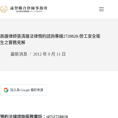
跳
至
主
要
內
容
高雄律師張清雄法律預約諮詢專線2728828-勞工安全衛
生之實務見解
最新消息
2012 年 9 月 11 日
加入為 Google 偏好來源
預約法律諮詢服務電話：(07)2728828