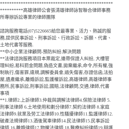
*************************************************
**********高雄律師公會張清雄律師詠智聯合律師事務
所專辦訴訟專業的律師團隊
諮詢服務電話(07)5226665給您最專業、活力、熱誠的服
務,提供民事訴訟、刑事訴訟、行政訴訟、訴願、代書、
土地代書等服務.
**中小企業法律顧問-預防糾紛.解決問題
**法律諮詢服務項目本票裁定,連帶保證人糾紛, 大樓管
理糾紛,易科罰金問題,偽造文書,拋棄繼承,命令,所有權,強
制執行,傷害罪,違規,調解委員會,過失傷害,存證信函,法拍
屋,遺產繼承,離婚訴訟,監護權訴訟,高雄律師,高雄律師事
務所,民事訴訟,刑事訴訟,國賠,法律顧問,交通,律師,代書
事項
**1.律師2.上訴律師3.仲裁與調解法律師4.保險法律師 5.
刑事法律師 6.土地使用和劃分律師7.契約法律師 8.家庭
法律師9.就業及勞工法律師10.性騷擾律師11.監護律師12.
破產法規律師13.酒後駕車律師14.民法律師15.民事訴訟
律師 16.離婚律師17.物權法律師 18.醫療糾紛律師19.辯護