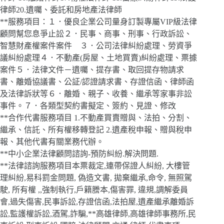
律師20.遺囑、委託和房地產法律師
**服務項目：１．優良企業公司量身訂製專屬VIP級法律
顧問幫您息爭止訟２．民事、商事、刑事、行政訴訟、
智慧財產權案件案件 ３．公司法律糾紛處理、勞資爭
議糾紛處理４．不動產(房屋、土地買賣)糾紛處理、票據
案件５．法律文件－遺囑、提存書、取回提存物請求
書、離婚協議書、公証/認證請求書、存證信函、律師函
及法律訴狀等６．離婚、親子、收養、繼承等家事非訟
事件。７．各類型契約書擬定、簽約、見證、修改
**合作代書服務項目 1.不動產買賣贈與、法拍、分割、
繼承、信託、所有權移轉登記 2.遺產稅申報、贈與稅申
報、其他代書有關業務代辦。
**中小企業法律顧問諮詢-預防糾紛.解決問題.
**法律諮詢服務項目本票裁定,連帶保證人糾紛, 大樓管
理糾紛,易科罰金問題, 偽造文書, 拋棄繼承,命令, 無照駕
駛, 所有權 ,,強制執行,戶籍謄本,傷害罪, 違規,調解委員
會,過失傷害,民事訴訟,存證信函,法拍屋,遺產繼承離婚訴
訟,監護權訴訟,酒駕,詐騙,**高雄律師,高雄律師事務所,民