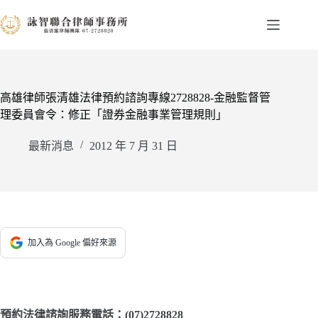
跳
至
主
要
內
容
高雄律師張清雄法律預約諮詢專線2728828-金融監督管
理委員會令：修正「證券金融事業管理規則」
最新消息
2012 年 7 月 31 日
加入為 Google 偏好來源
預約法律諮詢服務電話：(07)2728828