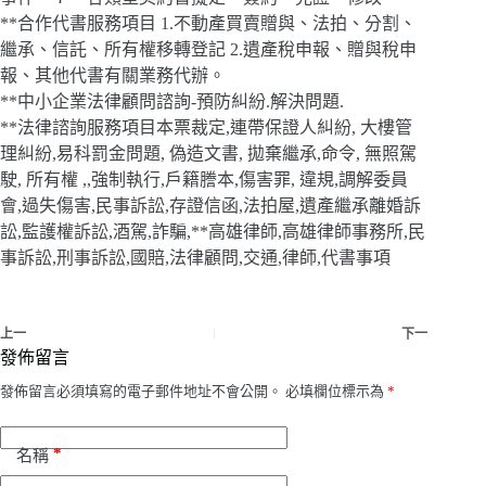
**合作代書服務項目 1.不動產買賣贈與、法拍、分割、
繼承、信託、所有權移轉登記 2.遺產稅申報、贈與稅申
報、其他代書有關業務代辦。
**中小企業法律顧問諮詢-預防糾紛.解決問題.
**法律諮詢服務項目本票裁定,連帶保證人糾紛, 大樓管
理糾紛,易科罰金問題, 偽造文書, 拋棄繼承,命令, 無照駕
駛, 所有權 ,,強制執行,戶籍謄本,傷害罪, 違規,調解委員
會,過失傷害,民事訴訟,存證信函,法拍屋,遺產繼承離婚訴
訟,監護權訴訟,酒駕,詐騙,**高雄律師,高雄律師事務所,民
事訴訟,刑事訴訟,國賠,法律顧問,交通,律師,代書事項
上一
下一
發佈留言
發佈留言必須填寫的電子郵件地址不會公開。
必填欄位標示為
*
*
名稱