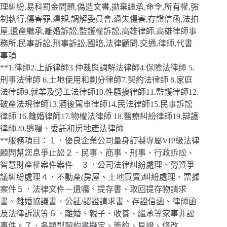
理糾紛,易科罰金問題,偽造文書,拋棄繼承,命令,所有權,強
制執行,傷害罪,違規,調解委員會,過失傷害,存證信函,法拍
屋,遺產繼承,離婚訴訟,監護權訴訟,高雄律師,高雄律師事
務所,民事訴訟,刑事訴訟,國賠,法律顧問,交通,律師,代書
事項
**1.律師2.上訴律師3.仲裁與調解法律師4.保險法律師 5.
刑事法律師 6.土地使用和劃分律師7.契約法律師 8.家庭
法律師9.就業及勞工法律師10.性騷擾律師11.監護律師12.
破產法規律師13.酒後駕車律師14.民法律師15.民事訴訟
律師 16.離婚律師17.物權法律師 18.醫療糾紛律師19.辯護
律師20.遺囑、委託和房地產法律師
**服務項目：１．優良企業公司量身訂製專屬VIP級法律
顧問幫您息爭止訟２．民事、商事、刑事、行政訴訟、
智慧財產權案件案件 ３．公司法律糾紛處理、勞資爭
議糾紛處理４．不動產(房屋、土地買賣)糾紛處理、票據
案件５．法律文件－遺囑、提存書、取回提存物請求
書、離婚協議書、公証/認證請求書、存證信函、律師函
及法律訴狀等６．離婚、親子、收養、繼承等家事非訟
事件。７．各類型契約書擬定、簽約、見證、修改