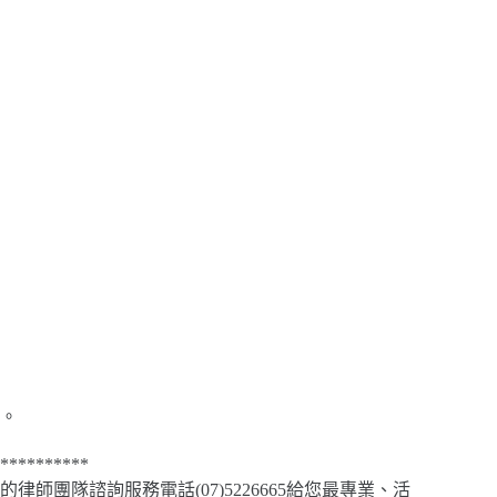
。
**********
團隊諮詢服務電話(07)5226665給您最專業、活