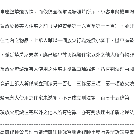
車座墊燒燬等情，而依偵查卷附現場照片所示，小客車與機車均
置放於被害人住宅之前（見偵查卷第十六頁至第十七頁），並非
住宅內之物品，上訴人等以一個放火行為燒燬小客車、機車座墊
，並延燒房屋未遂，應已觸犯放火燒燬住宅以外之他人所有物罪
及放火燒燬現有人使用之住宅未遂罪兩項罪名，乃原判決理由欄
竟謂上訴人等僅成立刑法第一百七十三條第三項、第一項放火燒
燬現有人使用之住宅未遂罪，不另成立刑法第一百七十五條第一
項放火燒燬住宅以外之他人所有物罪，亦有判決理由矛盾之違法
********************************************************
高雄律師公會理事張清雄律師詠智聯合律師事務所專辦訴訟專業的律師