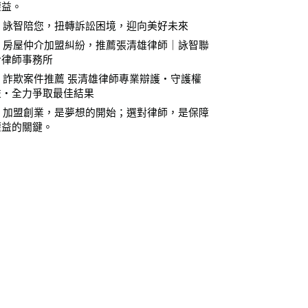
權益。
⚖️ 詠智陪您，扭轉訴訟困境，迎向美好未來
⚖️ 房屋仲介加盟糾紛，推薦張清雄律師｜詠智聯
合律師事務所
⚖️ 詐欺案件推薦 張清雄律師專業辯護・守護權
益・全力爭取最佳結果
⚖️ 加盟創業，是夢想的開始；選對律師，是保障
權益的關鍵。