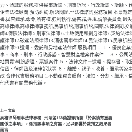
力、熱誠的服務,提供民事訴訟、刑事訴訟、行政訴訟、訴願、代書、土
企業法律顧問-預防糾紛.解決問題.**法律諮詢服務項目 本票裁定
書,拋棄繼承,命令,所有權,強制執行,傷害罪,違規,調解委員會,過
高雄律師,高雄律師事務所,民事訴訟,刑事訴訟,國賠,法律顧問,交通,
師4.保險法律師 5.刑事法律師 6.土地使用和劃分律師7.契約法律師
護律師12.破產法規律師13.酒後駕車律師14.民法律師15.民事訴訟律
護律師20.遺囑、委託和房地產法律師 服務項目： １．優良企業
事、商事、刑事、行政訴訟、智慧財產權案件案件 ３．公司法
地買賣)糾紛處理、票據案件 ５．法律文件－遺囑、提存書、取
信函、律師函及法律訴狀等 ６．離婚、親子、收養、繼承等家
改 合作代書服務項目 1.不動產買賣贈與、法拍、分割、繼承、
他代書有關業務代辦。
上一
文章
高雄律師刑事法律專欄─刑法第168偽證罪所謂「於案情有重要
關係之事項」，係指該事項之有無，足以影響於裁判之結果者
而言