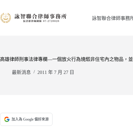
跳
至
主
詠智聯合律師事務
要
內
容
高雄律師刑事法律專欄—一個放火行為燒燬非住宅內之物品，並
最新消息
2011 年 7 月 27 日
加入為 Google 偏好來源