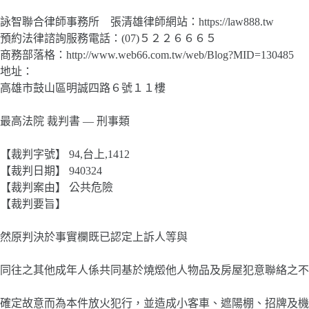
詠智聯合律師事務所 張清雄律師網站：https://law888.tw
預約法律諮詢服務電話：(07)５２２６６６５
商務部落格：http://www.web66.com.tw/web/Blog?MID=130485
地址：
高雄市鼓山區明誠四路６號１１樓
最高法院 裁判書 — 刑事類
【裁判字號】 94,台上,1412
【裁判日期】 940324
【裁判案由】 公共危險
【裁判要旨】
然原判決於事實欄既已認定上訴人等與
同往之其他成年人係共同基於燒燬他人物品及房屋犯意聯絡之不
確定故意而為本件放火犯行，並造成小客車、遮陽棚、招牌及機