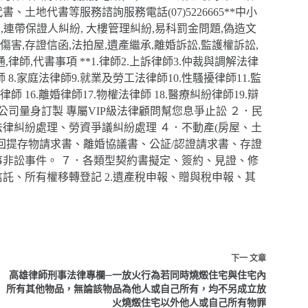
地代書等服務諮詢服務電話(07)5226665**中小
,連帶保證人糾紛, 大樓管理糾紛,易科罰金問題,偽造文
失傷害,存證信函,法拍屋,遺產繼承,離婚訴訟,監護權訴訟,
律師,代書事項 **1.律師2.上訴律師3.仲裁與調解法律
 8.家庭法律師9.就業及勞工法律師10.性騷擾律師11.監
師 16.離婚律師17.物權法律師 18.醫療糾紛律師19.辯
公司量身訂製 專屬VIP級法律顧問幫您息爭止訟 ２．民
律糾紛處理、勞資爭議糾紛處理 ４．不動產(房屋、土
回提存物請求書、離婚協議書、公証/認證請求書、存證
事非訟事件。 ７．各類型契約書擬定、簽約、見證、修
信託、所有權移轉登記 2.遺產稅申報、贈與稅申報、其
下一
文章
高雄律師刑事法律專欄─一放火行為若同時燒燬住宅與住宅內
所有其他物品，無論該物品為他人或自己所有，均不另成立放
火燒燬住宅以外他人或自己所有物罪