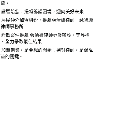
權益。
⚖️ 詠智陪您，扭轉訴訟困境，迎向美好未來
⚖️ 房屋仲介加盟糾紛，推薦張清雄律師｜詠智聯
合律師事務所
⚖️ 詐欺案件推薦 張清雄律師專業辯護・守護權
益・全力爭取最佳結果
⚖️ 加盟創業，是夢想的開始；選對律師，是保障
權益的關鍵。