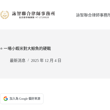
跳
至
主
詠智聯合律師事務
要
內
容
⭐ 一場小蝦米對大鯨魚的硬戰
最新消息
2025 年 12 月 4 日
加入為 Google 偏好來源