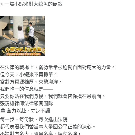
⭐ 一場小蝦米對大鯨魚的硬戰
在法律的戰場上，弱勢常常被迫獨自面對龐大的力量。
但今天，小蝦米不再孤單。
當對方資源雄厚、來勢洶洶，
我們唯一的信念就是——
只要你站在我們身後，我們就會替你擋在最前面。
張清雄律師法律顧問團隊
🏛 全力以赴、寸步不讓
每一步、每份狀、每次進出法院
都代表著我們替當事人爭回公平正義的決心。
不論對方多大、聲量多高、陣仗多強，