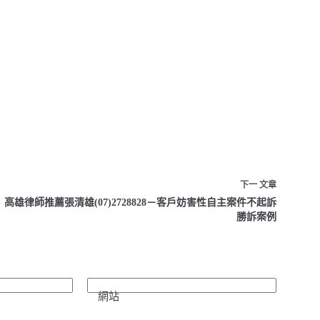
下一
文章
高雄律師推薦張清雄(07)2728828－客戶妨害性自主案件不起訴
勝訴案例
網站