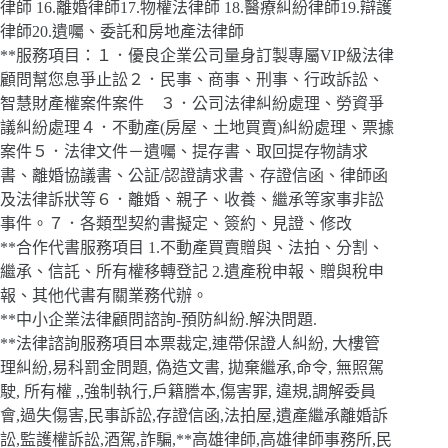
律師 16.離婚律師17.物權法律師 18.醫療糾紛律師19.辯護
律師20.遺囑、委託和房地產法律師
**服務項目：１．優良企業公司量身訂製專屬VIP級法律
顧問幫您息爭止訟２．民事、商事、刑事、行政訴訟、
智慧財產權案件案件 ３．公司法律糾紛處理、勞資爭
議糾紛處理４．不動產(房屋、土地買賣)糾紛處理、票據
案件５．法律文件－遺囑、提存書、取回提存物請求
書、離婚協議書、公証/認證請求書、存證信函、律師函
及法律訴狀等６．離婚、親子、收養、繼承等家事非訟
事件。７．各類型契約書擬定、簽約、見證、修改
**合作代書服務項目 1.不動產買賣贈與、法拍、分割、
繼承、信託、所有權移轉登記 2.遺產稅申報、贈與稅申
報、其他代書有關業務代辦。
**中小企業法律顧問諮詢-預防糾紛.解決問題.
**法律諮詢服務項目本票裁定,連帶保證人糾紛, 大樓管
理糾紛,易科罰金問題, 偽造文書, 拋棄繼承,命令, 無照駕
駛, 所有權 ,,強制執行,戶籍謄本,傷害罪, 違規,調解委員
會,過失傷害,民事訴訟,存證信函,法拍屋,遺產繼承離婚訴
訟,監護權訴訟,酒駕,詐騙,**高雄律師,高雄律師事務所,民