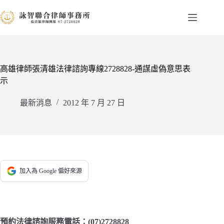
跳
至
主
要
內
容
高雄律師張清雄法律諮詢專線2728828-通謀虛偽意思表
示
最新消息
2012 年 7 月 27 日
加入為 Google 偏好來源
預約法律諮詢服務電話：(07)2728828