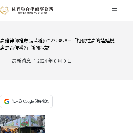
跳
至
主
要
內
容
高雄律師推薦張清雄(07)2728828－「相似性高的娃娃機
店是否侵權?」新聞採訪
最新消息
2024 年 8 月 9 日
加入為 Google 偏好來源