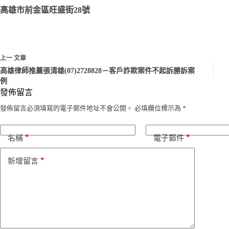
高雄市前金區旺盛街28號
上一
文章
高雄律師推薦張清雄(07)2728828－客戶詐欺案件不起訴勝訴案
例
發佈留言
發佈留言必須填寫的電子郵件地址不會公開。
必填欄位標示為
*
*
*
名稱
電子郵件
*
新增留言