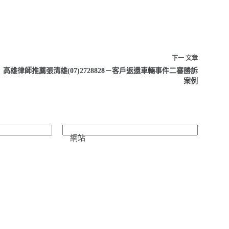
下一
文章
高雄律師推薦張清雄(07)2728828－客戶返還車輛事件二審勝訴
案例
網站