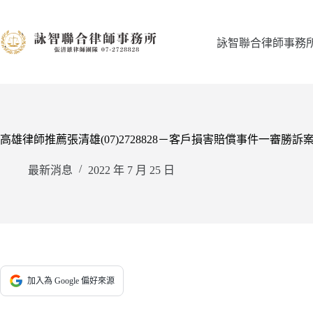
跳
至
主
詠智聯合律師事務
要
內
容
高雄律師推薦張清雄(07)2728828－客戶損害賠償事件一審勝訴
最新消息
2022 年 7 月 25 日
加入為 Google 偏好來源