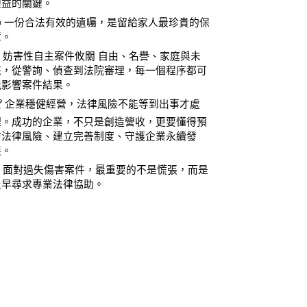
權益的關鍵。
📜 一份合法有效的遺囑，是留給家人最珍貴的保
障。
⚖️ 妨害性自主案件攸關 自由、名譽、家庭與未
來，從警詢、偵查到法院審理，每一個程序都可
能影響案件結果。
🏆 企業穩健經營，法律風險不能等到出事才處
理。成功的企業，不只是創造營收，更要懂得預
防法律風險、建立完善制度、守護企業永續發
展。
⚖️ 面對過失傷害案件，最重要的不是慌張，而是
及早尋求專業法律協助。