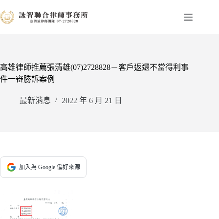
跳
至
主
要
內
容
高雄律師推薦張清雄(07)2728828－客戶返還不當得利事
件一審勝訴案例
最新消息
2022 年 6 月 21 日
加入為 Google 偏好來源