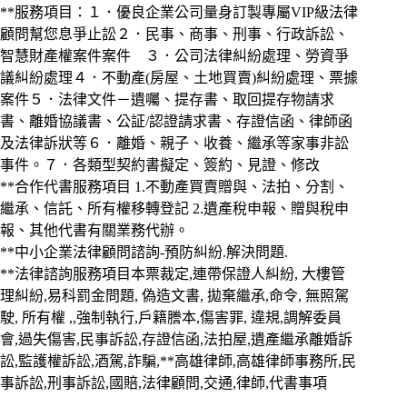
**服務項目：１．優良企業公司量身訂製專屬VIP級法律
顧問幫您息爭止訟２．民事、商事、刑事、行政訴訟、
智慧財產權案件案件 ３．公司法律糾紛處理、勞資爭
議糾紛處理４．不動產(房屋、土地買賣)糾紛處理、票據
案件５．法律文件－遺囑、提存書、取回提存物請求
書、離婚協議書、公証/認證請求書、存證信函、律師函
及法律訴狀等６．離婚、親子、收養、繼承等家事非訟
事件。７．各類型契約書擬定、簽約、見證、修改
**合作代書服務項目 1.不動產買賣贈與、法拍、分割、
繼承、信託、所有權移轉登記 2.遺產稅申報、贈與稅申
報、其他代書有關業務代辦。
**中小企業法律顧問諮詢-預防糾紛.解決問題.
**法律諮詢服務項目本票裁定,連帶保證人糾紛, 大樓管
理糾紛,易科罰金問題, 偽造文書, 拋棄繼承,命令, 無照駕
駛, 所有權 ,,強制執行,戶籍謄本,傷害罪, 違規,調解委員
會,過失傷害,民事訴訟,存證信函,法拍屋,遺產繼承離婚訴
訟,監護權訴訟,酒駕,詐騙,**高雄律師,高雄律師事務所,民
事訴訟,刑事訴訟,國賠,法律顧問,交通,律師,代書事項