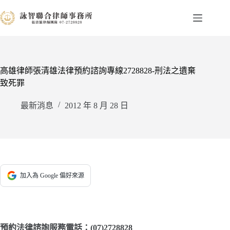
跳
至
主
要
內
容
高雄律師張清雄法律預約諮詢專線2728828-刑法之遺棄
致死罪
最新消息
2012 年 8 月 28 日
加入為 Google 偏好來源
預約法律諮詢服務電話：(07)2728828