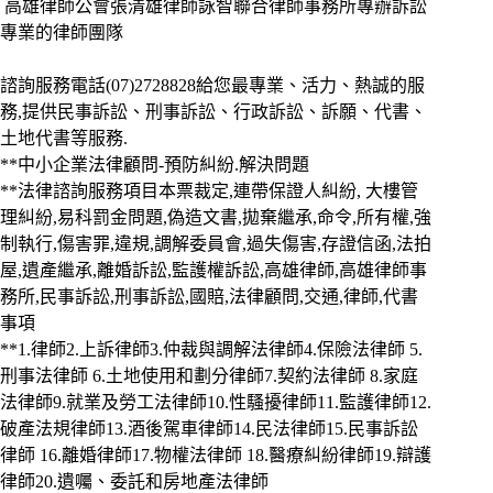
高雄律師公會張清雄律師詠智聯合律師事務所專辦訴訟
專業的律師團隊
諮詢服務電話(07)2728828給您最專業、活力、熱誠的服
務,提供民事訴訟、刑事訴訟、行政訴訟、訴願、代書、
土地代書等服務.
**中小企業法律顧問-預防糾紛.解決問題
**法律諮詢服務項目本票裁定,連帶保證人糾紛, 大樓管
理糾紛,易科罰金問題,偽造文書,拋棄繼承,命令,所有權,強
制執行,傷害罪,違規,調解委員會,過失傷害,存證信函,法拍
屋,遺產繼承,離婚訴訟,監護權訴訟,高雄律師,高雄律師事
務所,民事訴訟,刑事訴訟,國賠,法律顧問,交通,律師,代書
事項
**1.律師2.上訴律師3.仲裁與調解法律師4.保險法律師 5.
刑事法律師 6.土地使用和劃分律師7.契約法律師 8.家庭
法律師9.就業及勞工法律師10.性騷擾律師11.監護律師12.
破產法規律師13.酒後駕車律師14.民法律師15.民事訴訟
律師 16.離婚律師17.物權法律師 18.醫療糾紛律師19.辯護
律師20.遺囑、委託和房地產法律師