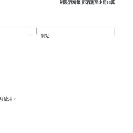
制裝酒精鎖 拒酒測至少罰18萬
網站
時使用。