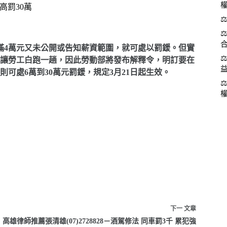
最高罰30萬
滿4萬元又未公開或告知薪資範圍，就可處以罰鍰。但實
讓勞工白跑一趟，因此勞動部將發布解釋令，明訂要在
可處6萬到30萬元罰鍰，規定3月21日起生效。
下一
文章
高雄律師推薦張清雄(07)2728828－酒駕修法 同車罰3千 累犯強