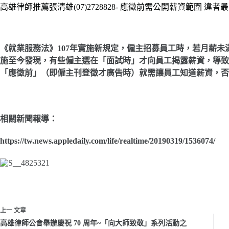
高雄律師推薦張清雄(07)2728828- 應徵前需公開薪資範圍 違者
《就業服務法》107年實施新規定，僱主招募員工時，若月薪未
施至今發現，有些僱主選在「面試時」才向員工揭露薪資，導致
「應徵前」（即僱主刊登徵才廣告時）就需讓員工知道薪資，否則
相關新聞報導：
https://tw.news.appledaily.com/life/realtime/20190319/1536074/
上一
文章
高雄律師公會舉辦慶祝 70 周年~「向大師致敬」系列活動之