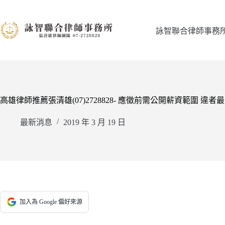
跳
至
主
詠智聯合律師事務
要
內
容
高雄律師推薦張清雄(07)2728828- 應徵前需公開薪資範圍 違者
最新消息
2019 年 3 月 19 日
加入為 Google 偏好來源