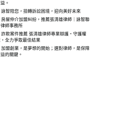
權益。
⚖️ 詠智陪您，扭轉訴訟困境，迎向美好未來
⚖️ 房屋仲介加盟糾紛，推薦張清雄律師｜詠智聯
合律師事務所
⚖️ 詐欺案件推薦 張清雄律師專業辯護・守護權
益・全力爭取最佳結果
⚖️ 加盟創業，是夢想的開始；選對律師，是保障
權益的關鍵。