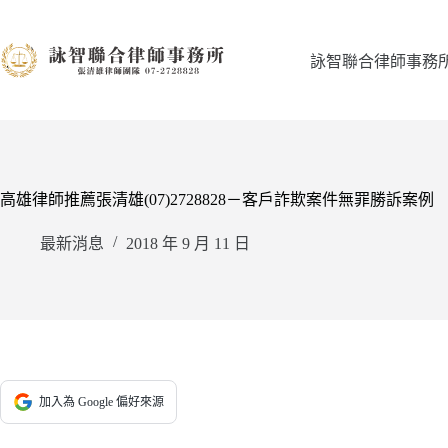
跳
至
主
詠智聯合律師事務
要
內
容
高雄律師推薦張清雄(07)2728828－客戶詐欺案件無罪勝訴案例
最新消息
2018 年 9 月 11 日
加入為 Google 偏好來源