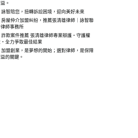
權益。
⚖️ 詠智陪您，扭轉訴訟困境，迎向美好未來
⚖️ 房屋仲介加盟糾紛，推薦張清雄律師｜詠智聯
合律師事務所
⚖️ 詐欺案件推薦 張清雄律師專業辯護・守護權
益・全力爭取最佳結果
⚖️ 加盟創業，是夢想的開始；選對律師，是保障
權益的關鍵。