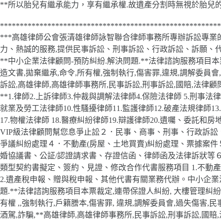
**所以胎兒有繼承能力，享有繼承權.故遺產分割時無視於胎兒
********************************************************
***高雄律師公會張清雄律師詠智聯合律師事務所專辦訴訟專業的律師
力、熱誠的服務,提供民事訴訟、刑事訴訟、行政訴訟、訴願、代書、
**中小企業法律顧問-預防糾紛.解決問題.**法律諮詢服務項目本
造文書,拋棄繼承,命令,所有權,強制執行,傷害罪,違規,調解委員會
訴訟,高雄律師,高雄律師事務所,民事訴訟,刑事訴訟,國賠,法律顧問
**1.律師2.上訴律師3.仲裁與調解法律師4.保險法律師 5.刑事法
就業及勞工法律師10.性騷擾律師11.監護律師12.破產法規律師13.
17.物權法律師 18.醫療糾紛律師19.辯護律師20.遺囑、委
VIP級法律顧問幫您息爭止訟２．民事、商事、刑事、行政訴
爭議糾紛處理４．不動產(房屋、土地買賣)糾紛處理、票據案
婚協議書、公証/認證請求書、存證信函、律師函及法律訴狀等
類型契約書擬定、簽約、見證、修改合作代書服務項目 1.不動
2.遺產稅申報、贈與稅申報、其他代書有關業務代辦。中小企業法律顧
題.**法律諮詢服務項目本票裁定,連帶保證人糾紛, 大樓管理糾紛,易
有權 ,,強制執行,戶籍謄本,傷害罪, 違規,調解委員會,過失傷害,
酒駕,詐騙,**高雄律師,高雄律師事務所,民事訴訟,刑事訴訟,國賠,法