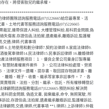
的存在，將侵害胎兒的繼承權。
************************************************
團隊諮詢服務電話(07)5226665給您最專業、活
土地代書等服務諮詢服務電話(07)5226665
票裁定,連帶保證人糾紛, 大樓管理糾紛,易科罰金問題,偽
,過失傷害,存證信函,法拍屋,遺產繼承,離婚訴訟,監護權
,交通,律師,代書事項
律師 6.土地使用和劃分律師7.契約法律師 8.家庭法律師9.
酒後駕車律師14.民法律師15.民事訴訟律師 16.離婚律師
託和房地產法律師服務項目：１．優良企業公司量身訂製專屬
訟、智慧財產權案件案件 ３．公司法律糾紛處理、勞資
件５．法律文件－遺囑、提存書、取回提存物請求書、離
６．離婚、親子、收養、繼承等家事非訟事件。７．各
產買賣贈與、法拍、分割、繼承、信託、所有權移轉登記
問諮詢服務電話(07)5226665-預防糾紛.解決問
科罰金問題, 偽造文書, 拋棄繼承,命令, 無照駕駛, 所
民事訴訟,存證信函,法拍屋,遺產繼承離婚訴訟,監護權訴訟,
律顧問,交通,律師,代書事項 **1.律師2.上訴律師3.仲裁