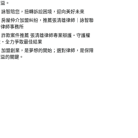
權益。
⚖️ 詠智陪您，扭轉訴訟困境，迎向美好未來
⚖️ 房屋仲介加盟糾紛，推薦張清雄律師｜詠智聯
合律師事務所
⚖️ 詐欺案件推薦 張清雄律師專業辯護・守護權
益・全力爭取最佳結果
⚖️ 加盟創業，是夢想的開始；選對律師，是保障
權益的關鍵。