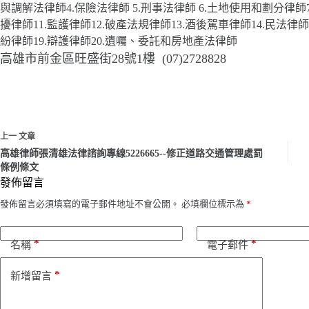
與調解法律師4.保險法律師 5.刑事法律師 6.土地使用和劃分律師7
擾律師11.監護律師12.破產法規律師13.酒後駕車律師14.民法律師1
紛律師19.辯護律師20.遺囑、委託和房地產法律師
高雄市前金區旺盛街28號1樓 (07)2728828
上一
文章
高雄律師張清雄法律諮詢專線5226665--修正道路交通管理處罰
條例條文
發佈留言
發佈留言必須填寫的電子郵件地址不會公開。
必填欄位標示為
*
*
*
名稱
電子郵件
*
新增留言