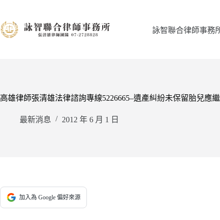
跳
至
主
詠智聯合律師事務
要
內
容
高雄律師張清雄法律諮詢專線5226665–遺產糾紛未保留胎兒應
最新消息
2012 年 6 月 1 日
加入為 Google 偏好來源