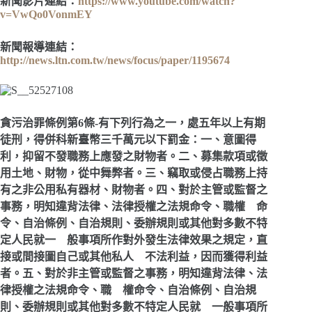
新聞影片連結：
https://www.youtube.com/watch?
v=VwQo0VonmEY
新聞報導連結：
http://news.ltn.com.tw/news/focus/paper/1195674
貪污治罪條例第6條-
有下列行為之一，處五年以上有期
徒刑，得併科新臺幣三千萬元以下罰金：
一、意圖得
利，抑留不發職務上應發之財物者。
二、募集款項或徵
用土地、財物，從中舞弊者。
三、竊取或侵占職務上持
有之非公用私有器材、財物者。
四、對於主管或監督之
事務，明知違背法律、法律授權之法規命令、職權
命
令、自治條例、自治規則、委辦規則或其他對多數不特
定人民就一
般事項所作對外發生法律效果之規定，直
接或間接圖自己或其他私人
不法利益，因而獲得利益
者。
五、對於非主管或監督之事務，明知違背法律、法
律授權之法規命令、職
權命令、自治條例、自治規
則、委辦規則或其他對多數不特定人民就
一般事項所