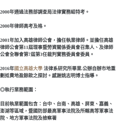
2000
年通過法務部調查局法律實務組特考。
2000
年律師高考及格。
2001
年加入高雄律師公會，擔任執業律師。並擔任高雄
律師公會第11屆理事暨勞資關係委員會召集人、及律師
公會全聯會第7屆第3任裁判實務委員會委員。
2016
年
國立高雄大學
法律系研究所畢業.公辦自辦市地重
劃抵費地盈餘款之探討。感謝姚志明博士指導。
◎執行業務範圍：
目前執業範圍包含：台中、台南、高雄、屏東、嘉義、
澎湖等區域，暨國防部最高軍事法院及所轄高等軍事法
院、地方軍事法院及檢察署