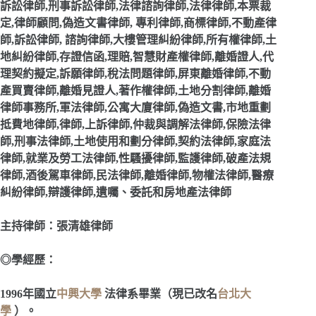
訴訟律師,刑事訴訟律師,法律諮詢律師,法律律師,本票裁
定,律師顧問,偽造文書律師, 專利律師,商標律師,不動產律
師,訴訟律師, 諮詢律師,大樓管理糾紛律師,所有權律師,土
地糾紛律師,存證信函,理賠,智慧財產權律師,離婚證人,代
理契約擬定,訴願律師,稅法問題律師,屏東離婚律師,不動
產買賣律師,離婚見證人,著作權律師,土地分割律師,離婚
律師事務所,軍法律師,公寓大廈律師,偽造文書,市地重劃
抵費地律師,律師,上訴律師,仲裁與調解法律師,保險法律
師,刑事法律師,土地使用和劃分律師,契約法律師,家庭法
律師,就業及勞工法律師,性騷擾律師,監護律師,破產法規
律師,酒後駕車律師,民法律師,離婚律師,物權法律師,醫療
糾紛律師,辯護律師,遺囑、委託和房地產法律師
主持律師：張清雄律師
◎學經歷：
1996
年國立
中興大學
法律系畢業（現已改名
台北大
學
）。