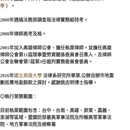
學
）。
2000
年通過法務部調查局法律實務組特考。
2000
年律師高考及格。
2001
年加入高雄律師公會，擔任執業律師。並擔任高雄
律師公會第11屆理事暨勞資關係委員會召集人、及律師
公會全聯會第7屆第3任裁判實務委員會委員。
2016
年
國立高雄大學
法律系研究所畢業.公辦自辦市地重
劃抵費地盈餘款之探討。感謝姚志明博士指導。
◎執行業務範圍：
目前執業範圍包含：台中、台南、高雄、屏東、嘉義、
澎湖等區域，暨國防部最高軍事法院及所轄高等軍事法
院、地方軍事法院及檢察署