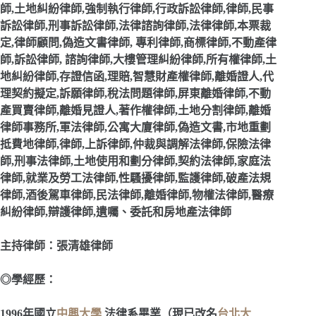
師,土地糾紛律師,強制執行律師,行政訴訟律師,律師,民事
訴訟律師,刑事訴訟律師,法律諮詢律師,法律律師,本票裁
定,律師顧問,偽造文書律師, 專利律師,商標律師,不動產律
師,訴訟律師, 諮詢律師,大樓管理糾紛律師,所有權律師,土
地糾紛律師,存證信函,理賠,智慧財產權律師,離婚證人,代
理契約擬定,訴願律師,稅法問題律師,屏東離婚律師,不動
產買賣律師,離婚見證人,著作權律師,土地分割律師,離婚
律師事務所,軍法律師,公寓大廈律師,偽造文書,市地重劃
抵費地律師,律師,上訴律師,仲裁與調解法律師,保險法律
師,刑事法律師,土地使用和劃分律師,契約法律師,家庭法
律師,就業及勞工法律師,性騷擾律師,監護律師,破產法規
律師,酒後駕車律師,民法律師,離婚律師,物權法律師,醫療
糾紛律師,辯護律師,遺囑、委託和房地產法律師
主持律師：張清雄律師
◎學經歷：
1996
年國立
中興大學
法律系畢業（現已改名
台北大