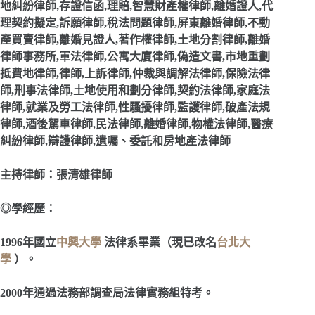
地糾紛律師,存證信函,理賠,智慧財產權律師,離婚證人,代
理契約擬定,訴願律師,稅法問題律師,屏東離婚律師,不動
產買賣律師,離婚見證人,著作權律師,土地分割律師,離婚
律師事務所,軍法律師,公寓大廈律師,偽造文書,市地重劃
抵費地律師,律師,上訴律師,仲裁與調解法律師,保險法律
師,刑事法律師,土地使用和劃分律師,契約法律師,家庭法
律師,就業及勞工法律師,性騷擾律師,監護律師,破產法規
律師,酒後駕車律師,民法律師,離婚律師,物權法律師,醫療
糾紛律師,辯護律師,遺囑、委託和房地產法律師
主持律師：張清雄律師
◎學經歷：
1996
年國立
中興大學
法律系畢業（現已改名
台北大
學
）。
2000
年通過法務部調查局法律實務組特考。