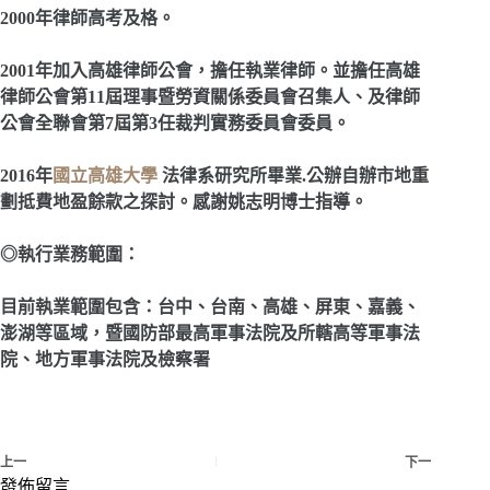
2000
年律師高考及格。
2001
年加入高雄律師公會，擔任執業律師。並擔任高雄
律師公會第11屆理事暨勞資關係委員會召集人、及律師
公會全聯會第7屆第3任裁判實務委員會委員。
2016
年
國立高雄大學
法律系研究所畢業.公辦自辦市地重
劃抵費地盈餘款之探討。感謝姚志明博士指導。
◎執行業務範圍：
目前執業範圍包含：台中、台南、高雄、屏東、嘉義、
澎湖等區域，暨國防部最高軍事法院及所轄高等軍事法
院、地方軍事法院及檢察署
上一
下一
發佈留言