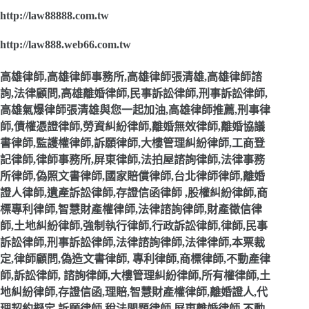
http://law88888.com.tw
http://law888.web66.com.tw
高雄律師,高雄律師事務所,高雄律師張清雄,高雄律師諮
詢,法律顧問,高雄離婚律師,民事訴訟律師,刑事訴訟律師,
高雄氣爆律師張清雄與您一起加油,高雄律師推薦,刑事律
師,債權憑證律師,勞資糾紛律師,離婚無效律師,離婚協議
書律師,監護權律師,訴願律師,大樓管理糾紛律師,工商登
記律師,律師事務所,屏東律師,法拍屋諮詢律師,法律事務
所律師,偽照文書律師,國家賠償律師,台北律師律師,離婚
證人律師,遺產訴訟律師,存證信函律師 ,股權糾紛律師,商
標專利律師,智慧財產權律師,法律諮詢律師,財產徵信律
師,土地糾紛律師,強制執行律師,行政訴訟律師,律師,民事
訴訟律師,刑事訴訟律師,法律諮詢律師,法律律師,本票裁
定,律師顧問,偽造文書律師, 專利律師,商標律師,不動產律
師,訴訟律師, 諮詢律師,大樓管理糾紛律師,所有權律師,土
地糾紛律師,存證信函,理賠,智慧財產權律師,離婚證人,代
理契約擬定,訴願律師,稅法問題律師,屏東離婚律師,不動