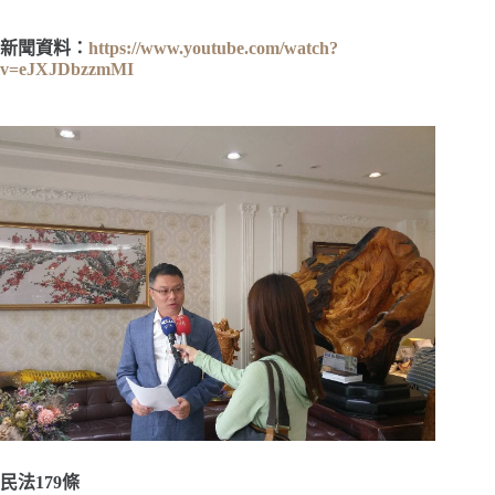
新聞資料：
https://www.youtube.com/watch?
v=eJXJDbzzmMI
民法179條