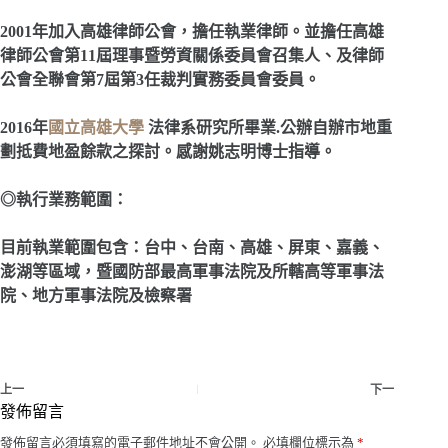
2001
年加入高雄律師公會，擔任執業律師。並擔任高雄
律師公會第11屆理事暨勞資關係委員會召集人、及律師
公會全聯會第7屆第3任裁判實務委員會委員。
2016
年
國立高雄大學
法律系研究所畢業.公辦自辦市地重
劃抵費地盈餘款之探討。感謝姚志明博士指導。
◎執行業務範圍：
目前執業範圍包含：台中、台南、高雄、屏東、嘉義、
澎湖等區域，暨國防部最高軍事法院及所轄高等軍事法
院、地方軍事法院及檢察署
上一
下一
發佈留言
發佈留言必須填寫的電子郵件地址不會公開。
必填欄位標示為
*