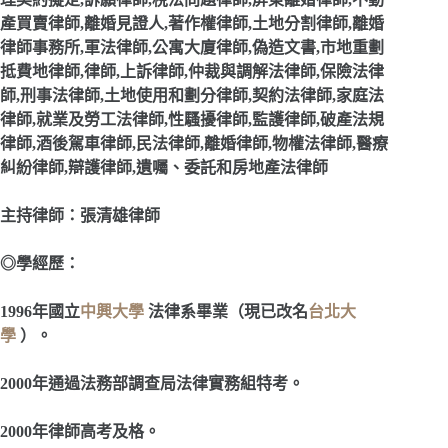
產買賣律師,離婚見證人,著作權律師,土地分割律師,離婚
律師事務所,軍法律師,公寓大廈律師,偽造文書,市地重劃
抵費地律師,律師,上訴律師,仲裁與調解法律師,保險法律
師,刑事法律師,土地使用和劃分律師,契約法律師,家庭法
律師,就業及勞工法律師,性騷擾律師,監護律師,破產法規
律師,酒後駕車律師,民法律師,離婚律師,物權法律師,醫療
糾紛律師,辯護律師,遺囑、委託和房地產法律師
主持律師：張清雄律師
◎學經歷：
1996
年國立
中興大學
法律系畢業（現已改名
台北大
學
）。
2000
年通過法務部調查局法律實務組特考。
2000
年律師高考及格。