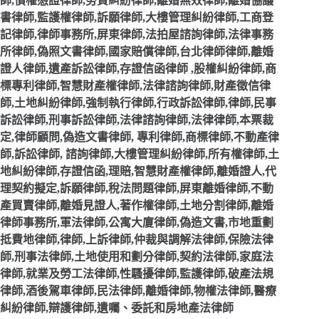
師,債權憑證律師,勞資糾紛律師,離婚無效律師,離婚協議
書律師,監護權律師,訴願律師,大樓管理糾紛律師,工商登
記律師,律師事務所,屏東律師,法拍屋諮詢律師,法律事務
所律師,偽照文書律師,國家賠償律師,台北律師律師,離婚
證人律師,遺產訴訟律師,存證信函律師 ,股權糾紛律師,商
標專利律師,智慧財產權律師,法律諮詢律師,財產徵信律
師,土地糾紛律師,強制執行律師,行政訴訟律師,律師,民事
訴訟律師,刑事訴訟律師,法律諮詢律師,法律律師,本票裁
定,律師顧問,偽造文書律師, 專利律師,商標律師,不動產律
師,訴訟律師, 諮詢律師,大樓管理糾紛律師,所有權律師,土
地糾紛律師,存證信函,理賠,智慧財產權律師,離婚證人,代
理契約擬定,訴願律師,稅法問題律師,屏東離婚律師,不動
產買賣律師,離婚見證人,著作權律師,土地分割律師,離婚
律師事務所,軍法律師,公寓大廈律師,偽造文書,市地重劃
抵費地律師,律師,上訴律師,仲裁與調解法律師,保險法律
師,刑事法律師,土地使用和劃分律師,契約法律師,家庭法
律師,就業及勞工法律師,性騷擾律師,監護律師,破產法規
律師,酒後駕車律師,民法律師,離婚律師,物權法律師,醫療
糾紛律師,辯護律師,遺囑、委託和房地產法律師