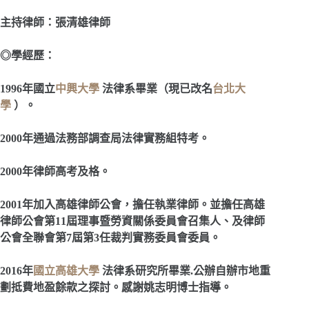
主持律師：張清雄律師
◎學經歷：
1996
年國立
中興大學
法律系畢業（現已改名
台北大
學
）。
2000
年通過法務部調查局法律實務組特考。
2000
年律師高考及格。
2001
年加入高雄律師公會，擔任執業律師。並擔任高雄
律師公會第11屆理事暨勞資關係委員會召集人、及律師
公會全聯會第7屆第3任裁判實務委員會委員。
2016
年
國立高雄大學
法律系研究所畢業.公辦自辦市地重
劃抵費地盈餘款之探討。感謝姚志明博士指導。