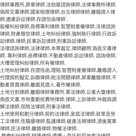
律師事務所,屏東律師,法拍屋諮詢律師,法律事務所律師,
偽照文書律師,國家賠償律師,台北律師律師,離婚證人律
師,遺產訴訟律師,存證信函律師 ,
股權糾紛律師,商標專利律師,智慧財產權律師,法律諮詢
律師,財產徵信律師,土地糾紛律師,強制執行律師,行政訴
訟律師,律師,民事訴訟律師,刑事訴訟律師,
法律諮詢律師,法律律師,本票裁定,律師顧問,偽造文書律
師, 專利律師,商標律師,不動產律師,訴訟律師, 諮詢律師,
大樓管理糾紛律師,所有權律師,
土地糾紛律師,存證信函,理賠,智慧財產權律師,離婚證人,
代理契約擬定,訴願律師,稅法問題律師,屏東離婚律師,不
動產買賣律師,離婚見證人,著作權律師,
土地分割律師,離婚律師事務所,軍法律師,公寓大廈律師,
偽造文書,市地重劃抵費地律師,律師,上訴律師,仲裁與調
解法律師,保險法律師,刑事法律師,
土地使用和劃分律師,契約法律師,家庭法律師,就業及勞
工法律師,性騷擾律師,監護律師,破產法規律師,酒後駕車
律師,民法律師,離婚律師,物權法律師,
,醫療糾紛律師,辯護律師,遺囑、委託和房地產法律師