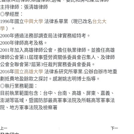
主持律師：張清雄律師
◎學經歷：
1996年國立
中興大學
法律系畢業（現已改名
台北大
學
）。
2000年通過法務部調查局法律實務組特考。
2000年律師高考及格。
2001年加入高雄律師公會，擔任執業律師。並擔任高雄
律師公會第11屆理事暨勞資關係委員會召集人、及律師
公會全聯會第7屆第3任裁判實務委員會委員。
2016年
國立高雄大學
法律系研究所畢業.公辦自辦市地重
劃抵費地盈餘款之探討。感謝姚志明博士指導。
◎執行業務範圍：
目前執業範圍包含：台中、台南、高雄、屏東、嘉義、
澎湖等區域，暨國防部最高軍事法院及所轄高等軍事法
院、地方軍事法院及檢察署
上一
下一