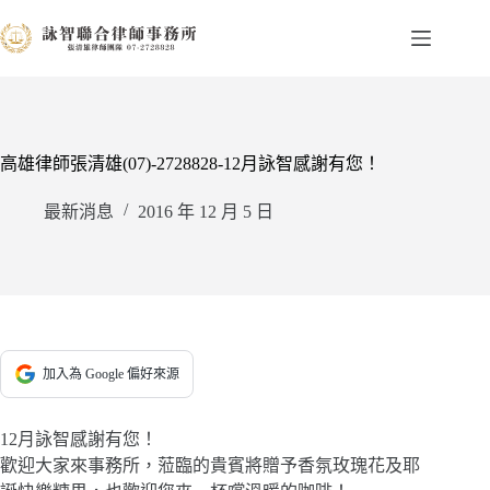
跳
至
主
要
內
容
高雄律師張清雄(07)-2728828-12月詠智感謝有您！
最新消息
2016 年 12 月 5 日
加入為 Google 偏好來源
12月詠智感謝有您！
歡迎大家來事務所，蒞臨的貴賓將贈予香氛玫瑰花及耶