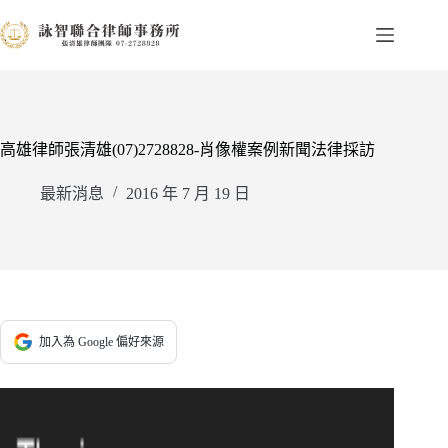
跳
至
主
要
內
容
高雄律師張清雄(07)2728828-肖像權案例新聞法律採訪
最新消息
2016 年 7 月 19 日
加入為 Google 偏好來源