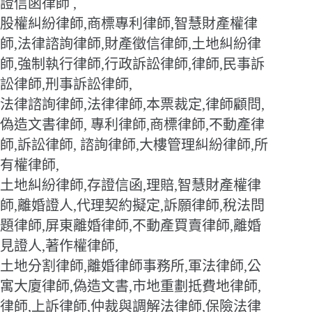
證信函律師 ,
股權糾紛律師,商標專利律師,智慧財產權律
師,法律諮詢律師,財產徵信律師,土地糾紛律
師,強制執行律師,行政訴訟律師,律師,民事訴
訟律師,刑事訴訟律師,
法律諮詢律師,法律律師,本票裁定,律師顧問,
偽造文書律師, 專利律師,商標律師,不動產律
師,訴訟律師, 諮詢律師,大樓管理糾紛律師,所
有權律師,
土地糾紛律師,存證信函,理賠,智慧財產權律
師,離婚證人,代理契約擬定,訴願律師,稅法問
題律師,屏東離婚律師,不動產買賣律師,離婚
見證人,著作權律師,
土地分割律師,離婚律師事務所,軍法律師,公
寓大廈律師,偽造文書,市地重劃抵費地律師,
律師,上訴律師,仲裁與調解法律師,保險法律