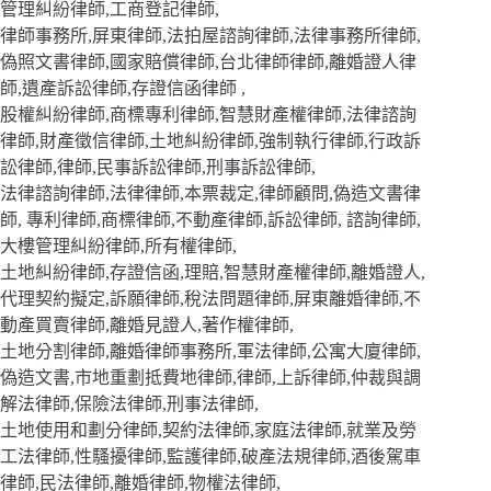
管理糾紛律師,工商登記律師,
律師事務所,屏東律師,法拍屋諮詢律師,法律事務所律師,
偽照文書律師,國家賠償律師,台北律師律師,離婚證人律
師,遺產訴訟律師,存證信函律師 ,
股權糾紛律師,商標專利律師,智慧財產權律師,法律諮詢
律師,財產徵信律師,土地糾紛律師,強制執行律師,行政訴
訟律師,律師,民事訴訟律師,刑事訴訟律師,
法律諮詢律師,法律律師,本票裁定,律師顧問,偽造文書律
師, 專利律師,商標律師,不動產律師,訴訟律師, 諮詢律師,
大樓管理糾紛律師,所有權律師,
土地糾紛律師,存證信函,理賠,智慧財產權律師,離婚證人,
代理契約擬定,訴願律師,稅法問題律師,屏東離婚律師,不
動產買賣律師,離婚見證人,著作權律師,
土地分割律師,離婚律師事務所,軍法律師,公寓大廈律師,
偽造文書,市地重劃抵費地律師,律師,上訴律師,仲裁與調
解法律師,保險法律師,刑事法律師,
土地使用和劃分律師,契約法律師,家庭法律師,就業及勞
工法律師,性騷擾律師,監護律師,破產法規律師,酒後駕車
律師,民法律師,離婚律師,物權法律師,