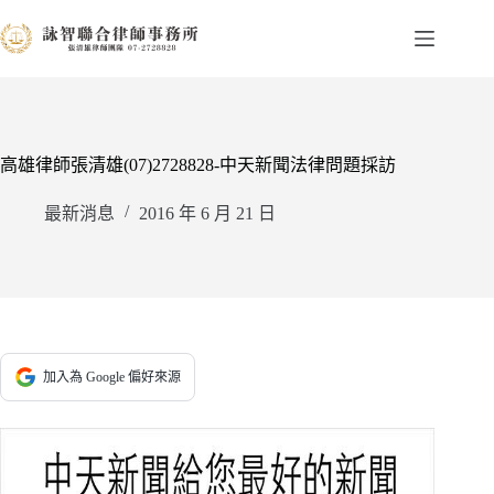
跳
至
主
要
內
容
高雄律師張清雄(07)2728828-中天新聞法律問題採訪
最新消息
2016 年 6 月 21 日
加入為 Google 偏好來源