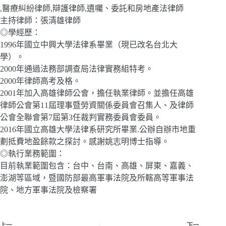
,醫療糾紛律師,辯護律師,遺囑、委託和房地產法律師
主持律師：張清雄律師
◎學經歷：
1996年國立中興大學法律系畢業（現已改名台北大
學）。
2000年通過法務部調查局法律實務組特考。
2000年律師高考及格。
2001年加入高雄律師公會，擔任執業律師。並擔任高雄
律師公會第11屆理事暨勞資關係委員會召集人、及律師
公會全聯會第7屆第3任裁判實務委員會委員。
2016年國立高雄大學法律系研究所畢業.公辦自辦市地重
劃抵費地盈餘款之探討。感謝姚志明博士指導。
◎執行業務範圍：
目前執業範圍包含：台中、台南、高雄、屏東、嘉義、
澎湖等區域，暨國防部最高軍事法院及所轄高等軍事法
院、地方軍事法院及檢察署
上一
下一