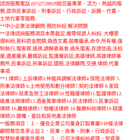
諮詢服務電話
(07)2728828給您最專業、活力、熱誠的服
務,提供民事訴訟、刑事訴訟、行政訴訟、訴願、代書、
土地代書等服務.
**中小企業法律顧問-預防糾紛.解決問題
**法律諮詢服務項目本票裁定,連帶保證人糾紛, 大樓管
理糾紛,易科罰金問題,偽造文書,拋棄繼承,命令,所有權,強
制執行,傷害罪,違規,調解委員會,過失傷害,存證信函,法拍
屋,遺產繼承,離婚訴訟,監護權訴訟,高雄律師,高雄律師事
務所,民事訴訟,刑事訴訟,國賠,法律顧問,交通,律師,代書
事項
**1.律師2.上訴律師3.仲裁與調解法律師4.保險法律師 5.
刑事法律師 6.土地使用和劃分律師7.契約法律師 8.家庭
法律師9.就業及勞工法律師10.性騷擾律師11.監護律師12.
破產法規律師13.酒後駕車律師14.民法律師15.民事訴訟
律師 16.離婚律師17.物權法律師 18.醫療糾紛律師19.辯護
律師20.遺囑、委託和房地產法律師
**服務項目：１．優良企業公司量身訂製專屬VIP級法律
顧問幫您息爭止訟２．民事、商事、刑事、行政訴訟、
智慧財產權案件案件 ３．公司法律糾紛處理、勞資爭