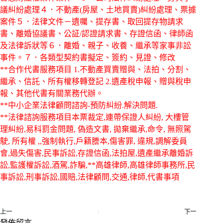
議糾紛處理４．不動產(房屋、土地買賣)糾紛處理、票據
案件５．法律文件－遺囑、提存書、取回提存物請求
書、離婚協議書、公証/認證請求書、存證信函、律師函
及法律訴狀等６．離婚、親子、收養、繼承等家事非訟
事件。７．各類型契約書擬定、簽約、見證、修改
**合作代書服務項目 1.不動產買賣贈與、法拍、分割、
繼承、信託、所有權移轉登記 2.遺產稅申報、贈與稅申
報、其他代書有關業務代辦。
**中小企業法律顧問諮詢-預防糾紛.解決問題.
**法律諮詢服務項目本票裁定,連帶保證人糾紛, 大樓管
理糾紛,易科罰金問題, 偽造文書, 拋棄繼承,命令, 無照駕
駛, 所有權 ,,強制執行,戶籍謄本,傷害罪, 違規,調解委員
會,過失傷害,民事訴訟,存證信函,法拍屋,遺產繼承離婚訴
訟,監護權訴訟,酒駕,詐騙,**高雄律師,高雄律師事務所,民
事訴訟,刑事訴訟,國賠,法律顧問,交通,律師,代書事項
上一
下一
發佈留言