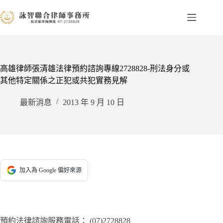
跳
至
主
要
內
容
高雄律師張清雄法律預約諮詢專線2728828-刑法身分或
其他特定關係之正犯或共犯實務見解
最新消息
2013 年 9 月 10 日
加入為 Google 偏好來源
預約法律諮詢服務電話：
(07)2728828