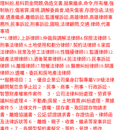
理糾紛,易科罰金問題,偽造文書,拋棄繼承,命令,所有權,強
制執行,傷害罪,違規,調解委員會,過失傷害,存證信函,法拍
屋,遺產繼承,離婚訴訟,監護權訴訟,高雄律師,高雄律師事
務所,民事訴訟,刑事訴訟,國賠,法律顧問,交通,律師,代書
事項
**1.律師2.上訴律師3.仲裁與調解法律師4.保險法律師 5.
刑事法律師 6.土地使用和劃分律師7.契約法律師 8.家庭
法律師9.就業及勞工法律師10.性騷擾律師11.監護律師12.
破產法規律師13.酒後駕車律師14.民法律師15.民事訴訟
律師 16.離婚律師17.物權法律師 18.醫療糾紛律師19.辯護
律師20.遺囑、委託和房地產法律師
**服務項目：１．優良企業公司量身訂製專屬VIP級法律
顧問幫您息爭止訟２．民事、商事、刑事、行政訴訟、
智慧財產權案件案件 ３．公司法律糾紛處理、勞資爭
議糾紛處理４．不動產(房屋、土地買賣)糾紛處理、票據
案件５．法律文件－遺囑、提存書、取回提存物請求
書、離婚協議書、公証/認證請求書、存證信函、律師函
及法律訴狀等６．離婚、親子、收養、繼承等家事非訟
事件。７．各類型契約書擬定、簽約、見證、修改