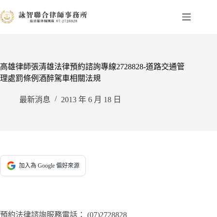
跳
至
主
要
內
容
高雄律師張清雄法律預約諮詢專線2728828-道路交通管
理處罰條例酒醉駕車相關法規
最新消息
2013 年 6 月 18 日
加入為 Google 偏好來源
預約法律諮詢服務電話：
(07)2728828