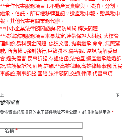
**合作代書服務項目 1.不動產買賣贈與、法拍、分割、
繼承、信託、所有權移轉登記 2.遺產稅申報、贈與稅申
報、其他代書有關業務代辦。
**中小企業法律顧問諮詢-預防糾紛.解決問題.
**法律諮詢服務項目本票裁定,連帶保證人糾紛, 大樓管
理糾紛,易科罰金問題, 偽造文書, 拋棄繼承,命令, 無照駕
駛, 所有權 ,,強制執行,戶籍謄本,傷害罪, 違規,調解委員
會,過失傷害,民事訴訟,存證信函,法拍屋,遺產繼承離婚訴
訟,監護權訴訟,酒駕,詐騙,**高雄律師,高雄律師事務所,民
事訴訟,刑事訴訟,國賠,法律顧問,交通,律師,代書事項
上一
下一
發佈留言
發佈留言必須填寫的電子郵件地址不會公開。
必填欄位標示為
*
*
名稱