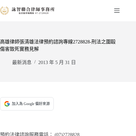
跳
至
主
要
內
容
高雄律師張清雄法律預約諮詢專線2728828-刑法之圍毆
傷害致死實務見解
最新消息
2013 年 5 月 31 日
加入為 Google 偏好來源
預約法律諮詢服務電話：
(07)2728828