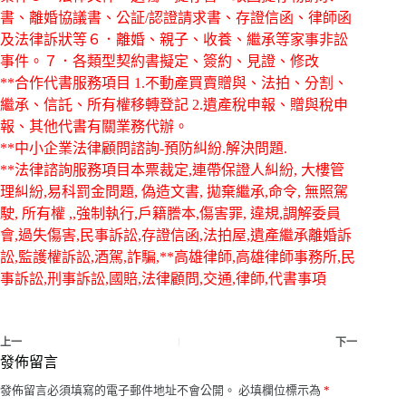
書、離婚協議書、公証/認證請求書、存證信函、律師函
及法律訴狀等６．離婚、親子、收養、繼承等家事非訟
事件。７．各類型契約書擬定、簽約、見證、修改
**合作代書服務項目 1.不動產買賣贈與、法拍、分割、
繼承、信託、所有權移轉登記 2.遺產稅申報、贈與稅申
報、其他代書有關業務代辦。
**中小企業法律顧問諮詢-預防糾紛.解決問題.
**法律諮詢服務項目本票裁定,連帶保證人糾紛, 大樓管
理糾紛,易科罰金問題, 偽造文書, 拋棄繼承,命令, 無照駕
駛, 所有權 ,,強制執行,戶籍謄本,傷害罪, 違規,調解委員
會,過失傷害,民事訴訟,存證信函,法拍屋,遺產繼承離婚訴
訟,監護權訴訟,酒駕,詐騙,**高雄律師,高雄律師事務所,民
事訴訟,刑事訴訟,國賠,法律顧問,交通,律師,代書事項
上一
下一
發佈留言
發佈留言必須填寫的電子郵件地址不會公開。
必填欄位標示為
*