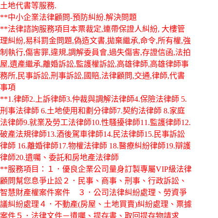
土地代書等服務.
**中小企業法律顧問-預防糾紛.解決問題
**法律諮詢服務項目本票裁定,連帶保證人糾紛, 大樓管
理糾紛,易科罰金問題,偽造文書,拋棄繼承,命令,所有權,強
制執行,傷害罪,違規,調解委員會,過失傷害,存證信函,法拍
屋,遺產繼承,離婚訴訟,監護權訴訟,高雄律師,高雄律師事
務所,民事訴訟,刑事訴訟,國賠,法律顧問,交通,律師,代書
事項
**1.律師2.上訴律師3.仲裁與調解法律師4.保險法律師 5.
刑事法律師 6.土地使用和劃分律師7.契約法律師 8.家庭
法律師9.就業及勞工法律師10.性騷擾律師11.監護律師12.
破產法規律師13.酒後駕車律師14.民法律師15.民事訴訟
律師 16.離婚律師17.物權法律師 18.醫療糾紛律師19.辯護
律師20.遺囑、委託和房地產法律師
**服務項目：１．優良企業公司量身訂製專屬VIP級法律
顧問幫您息爭止訟２．民事、商事、刑事、行政訴訟、
智慧財產權案件案件 ３．公司法律糾紛處理、勞資爭
議糾紛處理４．不動產(房屋、土地買賣)糾紛處理、票據
案件５．法律文件－遺囑、提存書、取回提存物請求