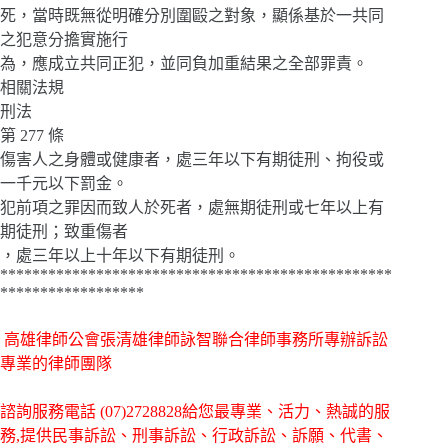
死，當時既無從明確分別圍毆之對象，顯係基於一共同
之犯意分擔實施行
為，應成立共同正犯，並同負加重結果之全部罪責。
相關法規
刑法
第 277 條
傷害人之身體或健康者，處三年以下有期徒刑、拘役或
一千元以下罰金。
犯前項之罪因而致人於死者，處無期徒刑或七年以上有
期徒刑；致重傷者
，處三年以上十年以下有期徒刑。
*************************************************
******************
高雄律師公會張清雄律師詠智聯合律師事務所專辦訴訟
專業的律師團隊
諮詢服務電話
(07)2728828給您最專業、活力、熱誠的服
務,提供民事訴訟、刑事訴訟、行政訴訟、訴願、代書、