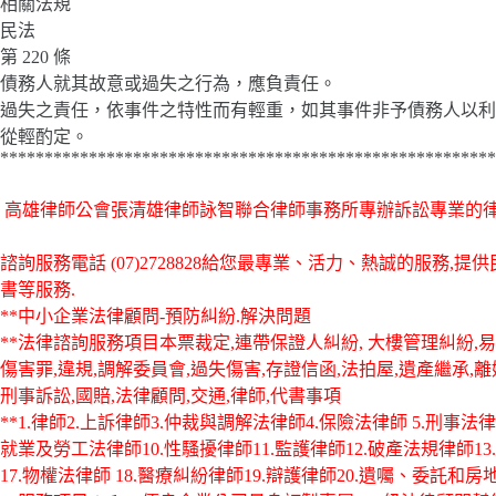
相關法規
民法
第 220 條
債務人就其故意或過失之行為，應負責任。
過失之責任，依事件之特性而有輕重，如其事件非予債務人以利
從輕酌定。
********************************************************
高雄律師公會張清雄律師詠智聯合律師事務所專辦訴訟專業的
諮詢服務電話
(07)2728828給您最專業、活力、熱誠的服
書等服務.
**中小企業法律顧問-預防糾紛.解決問題
**法律諮詢服務項目本票裁定,連帶保證人糾紛, 大樓管理糾紛,易
傷害罪,違規,調解委員會,過失傷害,存證信函,法拍屋,遺產繼承,
刑事訴訟,國賠,法律顧問,交通,律師,代書事項
**1.律師2.上訴律師3.仲裁與調解法律師4.保險法律師 5.刑事法
就業及勞工法律師10.性騷擾律師11.監護律師12.破產法規律師13.
17.物權法律師 18.醫療糾紛律師19.辯護律師20.遺囑、委託和