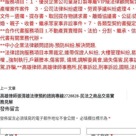
**服務項目：１．優良企業公司量身訂製專屬VIP級法律顧問
產權案件案件 ３．公司法律糾紛處理、勞資爭議糾紛處理４．
文件－遺囑、提存書、取回提存物請求書、離婚協議書、公証/
婚、親子、收養、繼承等家事非訟事件。７．各類型契約書擬定
**合作代書服務項目 1.不動產買賣贈與、法拍、分割、繼承、
代書有關業務代辦。
**中小企業法律顧問諮詢-預防糾紛.解決問題.
**法律諮詢服務項目本票裁定,連帶保證人糾紛, 大樓管理糾紛,易科
權 ,,強制執行,戶籍謄本,傷害罪, 違規,調解委員會,過失傷害,民
駕,詐騙,**高雄律師,高雄律師事務所,民事訴訟,刑事訴訟,國賠,法
上一
文章
高雄律師張清雄法律預約諮詢專線2728828-民法之商品交易實
務見解
發佈留言
發佈留言必須填寫的電子郵件地址不會公開。
必填欄位標示為
*
*
*