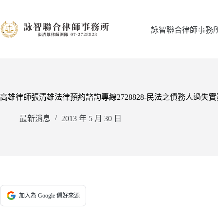
跳
至
主
詠智聯合律師事務
要
內
容
高雄律師張清雄法律預約諮詢專線2728828-民法之債務人過失
最新消息
2013 年 5 月 30 日
加入為 Google 偏好來源