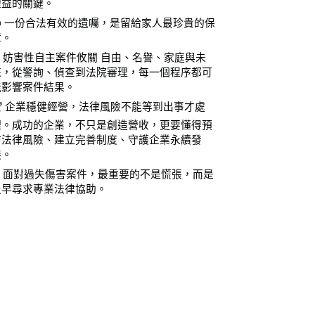
權益的關鍵。
📜 一份合法有效的遺囑，是留給家人最珍貴的保
障。
⚖️ 妨害性自主案件攸關 自由、名譽、家庭與未
來，從警詢、偵查到法院審理，每一個程序都可
能影響案件結果。
🏆 企業穩健經營，法律風險不能等到出事才處
理。成功的企業，不只是創造營收，更要懂得預
防法律風險、建立完善制度、守護企業永續發
展。
⚖️ 面對過失傷害案件，最重要的不是慌張，而是
及早尋求專業法律協助。