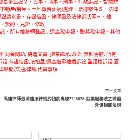
幫您息爭止訟２．民事、商事、刑事、行政訴訟、智慧財
不動產(房屋、土地買賣)糾紛處理、票據案件５．法律
認證請求書、存證信函、律師函及法律訴狀等６．離
、簽約、見證、修改
信託、所有權移轉登記 2.遺產稅申報、贈與稅申報、其他
罰金問題, 偽造文書, 拋棄繼承,命令, 無照駕駛, 所有
事訴訟,存證信函,法拍屋,遺產繼承離婚訴訟,監護權訴訟,酒
律顧問,交通,律師,代書事項
下一
文章
高雄律師張清雄法律預約諮詢專線2728828-就業服務法之聘顧
外傭相關法規