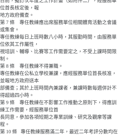
日前，擬訂次年度之工作計畫（如附件二），經服務單
位首長核定後，報
地方政府備查。
第 7 條 專任教練應出席服務單位相關體育活動之會議
或集會。
專任教練每日上班時數八小時，其服勤時間，由服務單
位依其工作屬性，
視培訓、輔導、比賽等工作需要定之，不受上課時間限
制。
第 8 條 專任教練不得兼職。
專任教練在公私立學校兼課，應經服務單位首長核准，
並報地方政府送本
部備查；其於上班時間內兼課者，兼課時數每週併計不
得超過四小時。
第 9 條 專任教練在不影響工作推動之原則下，得應訓
練工作需要，經服務單位首
長同意，參加各項短期之專業訓練、研究及觀摩等課
程。
第 10 條 專任教練服務滿二年，最近二年考評分數均在