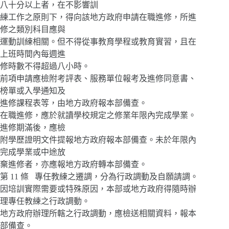
八十分以上者，在不影響訓
練工作之原則下，得向該地方政府申請在職進修，所進
修之類別科目應與
運動訓練相關。但不得從事教育學程或教育實習，且在
上班時間內每週進
修時數不得超過八小時。
前項申請應檢附考評表、服務單位報考及進修同意書、
榜單或入學通知及
進修課程表等，由地方政府報本部備查。
在職進修，應於就讀學校規定之修業年限內完成學業。
進修期滿後，應檢
附學歷證明文件提報地方政府報本部備查。未於年限內
完成學業或中途放
棄進修者，亦應報地方政府轉本部備查。
第 11 條 專任教練之遷調，分為行政調動及自願請調。
因培訓實際需要或特殊原因，本部或地方政府得隨時辦
理專任教練之行政調動。
地方政府辦理所轄之行政調動，應檢送相關資料，報本
部備查。