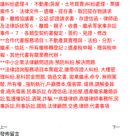
議糾紛處理４．不動產(房屋、土地買賣)糾紛處理、票據
案件５．法律文件－遺囑、提存書、取回提存物請求
書、離婚協議書、公証/認證請求書、存證信函、律師函
及法律訴狀等６．離婚、親子、收養、繼承等家事非訟
事件。７．各類型契約書擬定、簽約、見證、修改
**合作代書服務項目 1.不動產買賣贈與、法拍、分割、
繼承、信託、所有權移轉登記 2.遺產稅申報、贈與稅申
報、其他代書有關業務代辦。
**中小企業法律顧問諮詢-預防糾紛.解決問題.
**法律諮詢服務項目本票裁定,連帶保證人糾紛, 大樓管
理糾紛,易科罰金問題, 偽造文書, 拋棄繼承,命令, 無照駕
駛, 所有權 ,,強制執行,戶籍謄本,傷害罪, 違規,調解委員
會,過失傷害,民事訴訟,存證信函,法拍屋,遺產繼承離婚訴
訟,監護權訴訟,酒駕,詐騙,**高雄律師,高雄律師事務所,民
事訴訟,刑事訴訟,國賠,法律顧問,交通,律師,代書事項
上一
下一
發佈留言