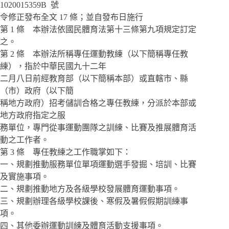
1020015359B 號
令修正發布全文 17 條；並自發布日施行
第 1 條 本辦法依國民體育法第十三條第九項規定訂定
之。
第 2 條 本辦法所稱專任運動教練（以下簡稱專任教
練），指於中華民國九十二年
二月八日前經教育部（以下簡稱本部）或直轄市、縣
（市）政府（以下簡
稱地方政府）招考儲訓合格之專任教練，分派於本部或
地方政府指定之服
務單位，專門從事運動團隊之訓練、比賽及推展體育活
動之工作者。
第 3 條 專任教練之工作職掌如下：
一、規劃推動服務單位單項運動選手發掘、培訓、比賽
及實施事項。
二、規劃推動地方及各級學校發展體育運動事項。
三、規劃辦理各級學校課後、寒假及暑假假期訓練事
項。
四、其他委辦運動訓練及體育活動支援事項。