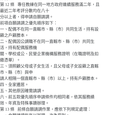
第 12 條 專任教練在同一地方政府連續服務滿二年，且
最近二年考評分數均在八十
分以上者，得申請自願請調。
前項自願請調之優先順序如下：
一、配偶不在同一直轄市、縣（市）共同生活，持有設
籍之戶籍謄本。
二、配偶因公調職不在同一直轄市、縣（市）共同生
活，持有配偶服務機
關、學校或公、民營企業機構服務證明（在職證明及扣
繳憑單）。
三、須照顧父母或子女生活，且父母或子女設籍之直轄
市、縣（市）與申
請人相隔一個直轄市、縣（市）以上，持有戶籍謄本。
四、全家遷居。
五、其他原因確需請調。
六、前五款優先順序申請條件均相同者，依其服務績
效、年資及特殊事蹟辦理。
第 13 條 前條自願請調作業，應依下列規定處理：