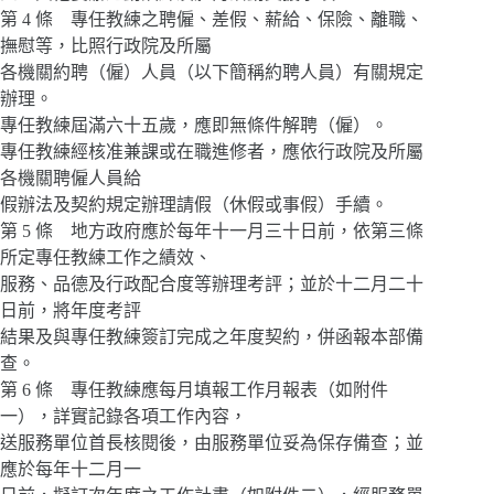
第 4 條 專任教練之聘僱、差假、薪給、保險、離職、
撫慰等，比照行政院及所屬
各機關約聘（僱）人員（以下簡稱約聘人員）有關規定
辦理。
專任教練屆滿六十五歲，應即無條件解聘（僱）。
專任教練經核准兼課或在職進修者，應依行政院及所屬
各機關聘僱人員給
假辦法及契約規定辦理請假（休假或事假）手續。
第 5 條 地方政府應於每年十一月三十日前，依第三條
所定專任教練工作之績效、
服務、品德及行政配合度等辦理考評；並於十二月二十
日前，將年度考評
結果及與專任教練簽訂完成之年度契約，併函報本部備
查。
第 6 條 專任教練應每月填報工作月報表（如附件
一），詳實記錄各項工作內容，
送服務單位首長核閱後，由服務單位妥為保存備查；並
應於每年十二月一