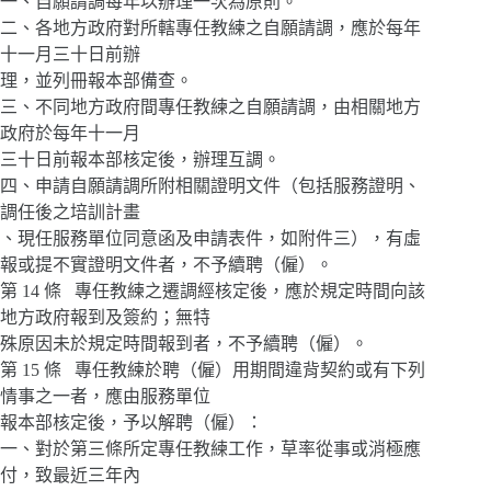
一、自願請調每年以辦理一次為原則。
二、各地方政府對所轄專任教練之自願請調，應於每年
十一月三十日前辦
理，並列冊報本部備查。
三、不同地方政府間專任教練之自願請調，由相關地方
政府於每年十一月
三十日前報本部核定後，辦理互調。
四、申請自願請調所附相關證明文件（包括服務證明、
調任後之培訓計畫
、現任服務單位同意函及申請表件，如附件三），有虛
報或提不實證明文件者，不予續聘（僱）。
第 14 條 專任教練之遷調經核定後，應於規定時間向該
地方政府報到及簽約；無特
殊原因未於規定時間報到者，不予續聘（僱）。
第 15 條 專任教練於聘（僱）用期間違背契約或有下列
情事之一者，應由服務單位
報本部核定後，予以解聘（僱）：
一、對於第三條所定專任教練工作，草率從事或消極應
付，致最近三年內