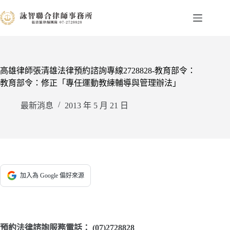
跳
至
主
要
內
容
高雄律師張清雄法律預約諮詢專線2728828-教育部令：
教育部令：修正「專任運動教練輔導與管理辦法」
最新消息
2013 年 5 月 21 日
加入為 Google 偏好來源
預約法律諮詢服務電話：
(07)2728828