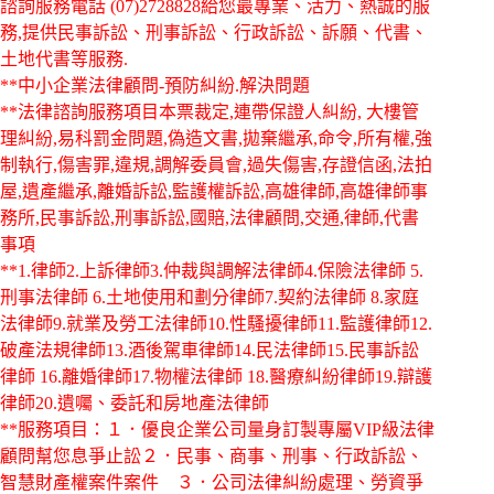
諮詢服務電話
(07)2728828給您最專業、活力、熱誠的服
務,提供民事訴訟、刑事訴訟、行政訴訟、訴願、代書、
土地代書等服務.
**中小企業法律顧問-預防糾紛.解決問題
**法律諮詢服務項目本票裁定,連帶保證人糾紛, 大樓管
理糾紛,易科罰金問題,偽造文書,拋棄繼承,命令,所有權,強
制執行,傷害罪,違規,調解委員會,過失傷害,存證信函,法拍
屋,遺產繼承,離婚訴訟,監護權訴訟,高雄律師,高雄律師事
務所,民事訴訟,刑事訴訟,國賠,法律顧問,交通,律師,代書
事項
**1.律師2.上訴律師3.仲裁與調解法律師4.保險法律師 5.
刑事法律師 6.土地使用和劃分律師7.契約法律師 8.家庭
法律師9.就業及勞工法律師10.性騷擾律師11.監護律師12.
破產法規律師13.酒後駕車律師14.民法律師15.民事訴訟
律師 16.離婚律師17.物權法律師 18.醫療糾紛律師19.辯護
律師20.遺囑、委託和房地產法律師
**服務項目：１．優良企業公司量身訂製專屬VIP級法律
顧問幫您息爭止訟２．民事、商事、刑事、行政訴訟、
智慧財產權案件案件 ３．公司法律糾紛處理、勞資爭