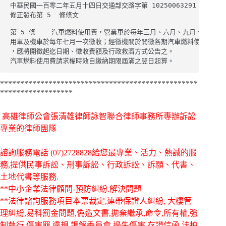
中華民國一百零二年五月十四日交通部交路字第 10250063291  號令

修正發布第 5  條條文

第 5 條    汽車燃料使用費，營業車於每年三月、六月、九月、十二月分
用車及機車於每年七月一次徵收；經徵機關於開徵各期汽車燃料使用費前

，應將開徵起迄日期、徵收費額及行政救濟方式公告之。

汽車燃料使用費請求權時效自繳納期限屆滿之翌日起算。
*************************************************
******************
高雄律師公會張清雄律師詠智聯合律師事務所專辦訴訟
專業的律師團隊
諮詢服務電話
(07)2728828給您最專業、活力、熱誠的服
務,提供民事訴訟、刑事訴訟、行政訴訟、訴願、代書、
土地代書等服務.
**中小企業法律顧問-預防糾紛.解決問題
**法律諮詢服務項目本票裁定,連帶保證人糾紛, 大樓管
理糾紛,易科罰金問題,偽造文書,拋棄繼承,命令,所有權,強
制執行,傷害罪,違規,調解委員會,過失傷害,存證信函,法拍