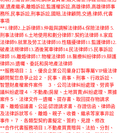
屋,遺產繼承,離婚訴訟,監護權訴訟,高雄律師,高雄律師事
務所,民事訴訟,刑事訴訟,國賠,法律顧問,交通,律師,代書
事項
**1.律師2.上訴律師3.仲裁與調解法律師4.保險法律師 5.
刑事法律師 6.土地使用和劃分律師7.契約法律師 8.家庭
法律師9.就業及勞工法律師10.性騷擾律師11.監護律師12.
破產法規律師13.酒後駕車律師14.民法律師15.民事訴訟
律師 16.離婚律師17.物權法律師 18.醫療糾紛律師19.辯護
律師20.遺囑、委託和房地產法律師
**服務項目：１．優良企業公司量身訂製專屬VIP級法律
顧問幫您息爭止訟２．民事、商事、刑事、行政訴訟、
智慧財產權案件案件 ３．公司法律糾紛處理、勞資爭
議糾紛處理４．不動產(房屋、土地買賣)糾紛處理、票據
案件５．法律文件－遺囑、提存書、取回提存物請求
書、離婚協議書、公証/認證請求書、存證信函、律師函
及法律訴狀等６．離婚、親子、收養、繼承等家事非訟
事件。７．各類型契約書擬定、簽約、見證、修改
**合作代書服務項目 1.不動產買賣贈與、法拍、分割、