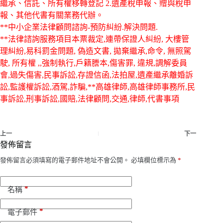
繼承、信託、所有權移轉登記 2.遺產稅申報、贈與稅申
報、其他代書有關業務代辦。
**中小企業法律顧問諮詢-預防糾紛.解決問題.
**法律諮詢服務項目本票裁定,連帶保證人糾紛, 大樓管
理糾紛,易科罰金問題, 偽造文書, 拋棄繼承,命令, 無照駕
駛, 所有權 ,,強制執行,戶籍謄本,傷害罪, 違規,調解委員
會,過失傷害,民事訴訟,存證信函,法拍屋,遺產繼承離婚訴
訟,監護權訴訟,酒駕,詐騙,**高雄律師,高雄律師事務所,民
事訴訟,刑事訴訟,國賠,法律顧問,交通,律師,代書事項
上一
下一
發佈留言
發佈留言必須填寫的電子郵件地址不會公開。
必填欄位標示為
*
*
名稱
*
電子郵件