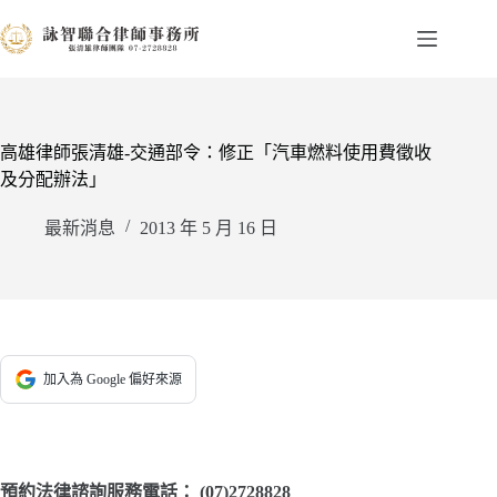
跳
至
主
要
內
容
高雄律師張清雄-交通部令：修正「汽車燃料使用費徵收
及分配辦法」
最新消息
2013 年 5 月 16 日
加入為 Google 偏好來源
預約法律諮詢服務電話：
(07)2728828