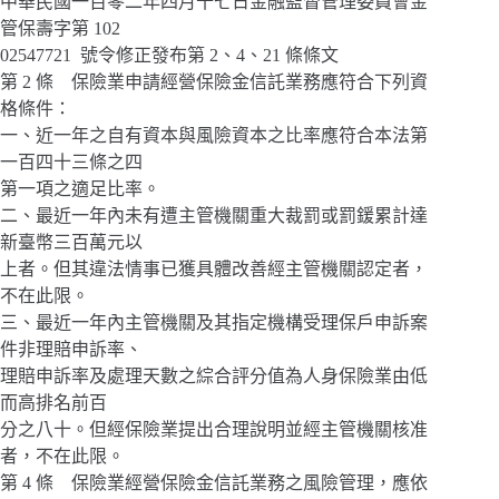
中華民國一百零二年四月十七日金融監督管理委員會金
管保壽字第 102
02547721 號令修正發布第 2、4、21 條條文
第 2 條 保險業申請經營保險金信託業務應符合下列資
格條件：
一、近一年之自有資本與風險資本之比率應符合本法第
一百四十三條之四
第一項之適足比率。
二、最近一年內未有遭主管機關重大裁罰或罰鍰累計達
新臺幣三百萬元以
上者。但其違法情事已獲具體改善經主管機關認定者，
不在此限。
三、最近一年內主管機關及其指定機構受理保戶申訴案
件非理賠申訴率、
理賠申訴率及處理天數之綜合評分值為人身保險業由低
而高排名前百
分之八十。但經保險業提出合理說明並經主管機關核准
者，不在此限。
第 4 條 保險業經營保險金信託業務之風險管理，應依