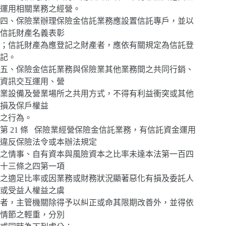
運用相關業務之經營。
四、保險業辦理保險金信託業務應設置信託專戶，並以
信託財產名義表彰
；信託財產為應登記之財產者，應依有關規定為信託登
記。
五、保險金信託業務與保險業其他業務間之共同行銷、
資訊交互運用、營
業設備及營業場所之共用方式，不得有利益衝突或其他
損及保戶權益
之行為。
第 21 條 保險業經營保險金信託業務，有信託資金運用
違反保險法令或本辦法規定
之情事、自有資本與風險資本之比率未達本法第一百四
十三條之四第一項
之適足比率或因業務或財務狀況顯著惡化有損及委託人
或受益人權益之虞
者，主管機關除得予以糾正或命其限期改善外，並得依
情節之輕重，分別