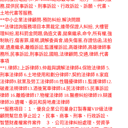
務,提供民事訴訟、刑事訴訟、行政訴訟、訴願、代書、
土地代書等服務.
**中小企業法律顧問-預防糾紛.解決問題
**法律諮詢服務項目本票裁定,連帶保證人糾紛, 大樓管
理糾紛,易科罰金問題,偽造文書,拋棄繼承,命令,所有權,強
制執行,傷害罪,違規,調解委員會,過失傷害,存證信函,法拍
屋,遺產繼承,離婚訴訟,監護權訴訟,高雄律師,高雄律師事
務所,民事訴訟,刑事訴訟,國賠,法律顧問,交通,律師,代書
事項
**1.律師2.上訴律師3.仲裁與調解法律師4.保險法律師 5.
刑事法律師 6.土地使用和劃分律師7.契約法律師 8.家庭
法律師9.就業及勞工法律師10.性騷擾律師11.監護律師12.
破產法規律師13.酒後駕車律師14.民法律師15.民事訴訟
律師 16.離婚律師17.物權法律師 18.醫療糾紛律師19.辯護
律師20.遺囑、委託和房地產法律師
**服務項目：１．優良企業公司量身訂製專屬VIP級法律
顧問幫您息爭止訟２．民事、商事、刑事、行政訴訟、
智慧財產權案件案件 ３．公司法律糾紛處理、勞資爭