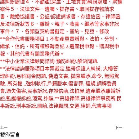
議糾紛處理４．不動產(房屋、土地買賣)糾紛處理、票據
案件５．法律文件－遺囑、提存書、取回提存物請求
書、離婚協議書、公証/認證請求書、存證信函、律師函
及法律訴狀等６．離婚、親子、收養、繼承等家事非訟
事件。７．各類型契約書擬定、簽約、見證、修改
**合作代書服務項目 1.不動產買賣贈與、法拍、分割、
繼承、信託、所有權移轉登記 2.遺產稅申報、贈與稅申
報、其他代書有關業務代辦。
**中小企業法律顧問諮詢-預防糾紛.解決問題.
**法律諮詢服務項目本票裁定,連帶保證人糾紛, 大樓管
理糾紛,易科罰金問題, 偽造文書, 拋棄繼承,命令, 無照駕
駛, 所有權 ,,強制執行,戶籍謄本,傷害罪, 違規,調解委員
會,過失傷害,民事訴訟,存證信函,法拍屋,遺產繼承離婚訴
訟,監護權訴訟,酒駕,詐騙,**高雄律師,高雄律師事務所,民
事訴訟,刑事訴訟,國賠,法律顧問,交通,律師,代書事項
上一
下一
發佈留言