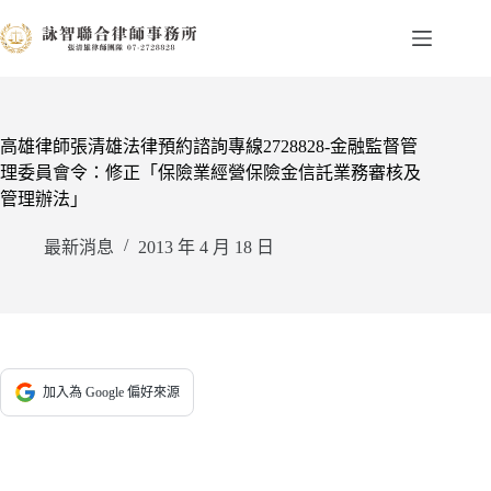
跳
至
主
要
內
容
高雄律師張清雄法律預約諮詢專線2728828-金融監督管
理委員會令：修正「保險業經營保險金信託業務審核及
管理辦法」
最新消息
2013 年 4 月 18 日
加入為 Google 偏好來源