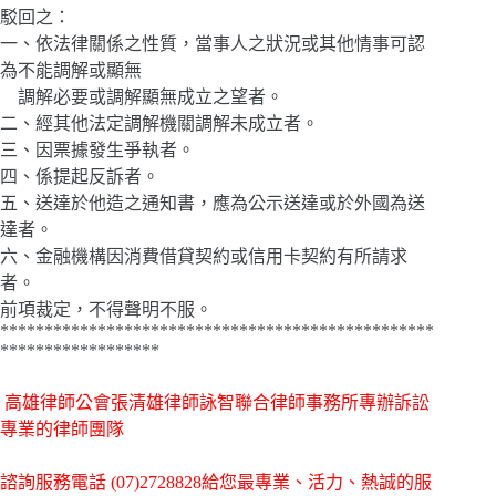
駁回之：
一、依法律關係之性質，當事人之狀況或其他情事可認
為不能調解或顯無
調解必要或調解顯無成立之望者。
二、經其他法定調解機關調解未成立者。
三、因票據發生爭執者。
四、係提起反訴者。
五、送達於他造之通知書，應為公示送達或於外國為送
達者。
六、金融機構因消費借貸契約或信用卡契約有所請求
者。
前項裁定，不得聲明不服。
*************************************************
******************
高雄律師公會張清雄律師詠智聯合律師事務所專辦訴訟
專業的律師團隊
諮詢服務電話
(07)2728828給您最專業、活力、熱誠的服