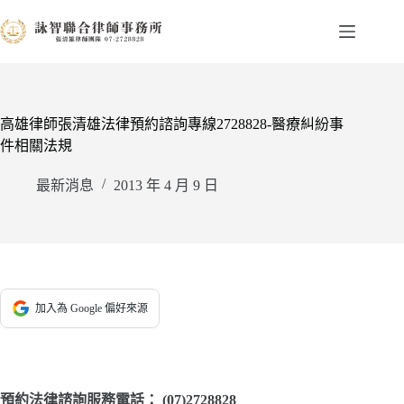
跳
至
主
要
內
容
高雄律師張清雄法律預約諮詢專線2728828-醫療糾紛事
件相關法規
最新消息
2013 年 4 月 9 日
加入為 Google 偏好來源
預約法律諮詢服務電話：
(07)2728828