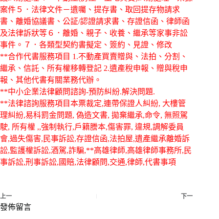
案件５．法律文件－遺囑、提存書、取回提存物請求
書、離婚協議書、公証/認證請求書、存證信函、律師函
及法律訴狀等６．離婚、親子、收養、繼承等家事非訟
事件。７．各類型契約書擬定、簽約、見證、修改
**合作代書服務項目 1.不動產買賣贈與、法拍、分割、
繼承、信託、所有權移轉登記 2.遺產稅申報、贈與稅申
報、其他代書有關業務代辦。
**中小企業法律顧問諮詢-預防糾紛.解決問題.
**法律諮詢服務項目本票裁定,連帶保證人糾紛, 大樓管
理糾紛,易科罰金問題, 偽造文書, 拋棄繼承,命令, 無照駕
駛, 所有權 ,,強制執行,戶籍謄本,傷害罪, 違規,調解委員
會,過失傷害,民事訴訟,存證信函,法拍屋,遺產繼承離婚訴
訟,監護權訴訟,酒駕,詐騙,**高雄律師,高雄律師事務所,民
事訴訟,刑事訴訟,國賠,法律顧問,交通,律師,代書事項
上一
下一
發佈留言