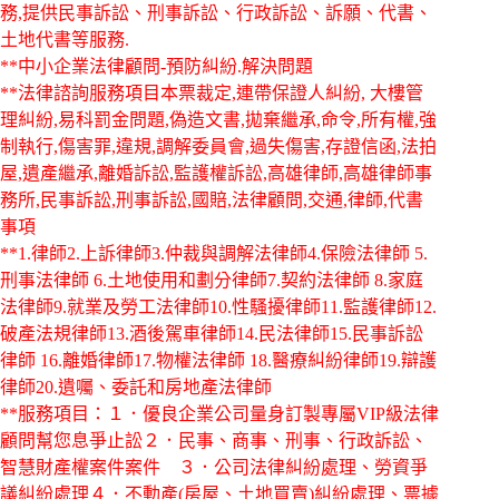
務,提供民事訴訟、刑事訴訟、行政訴訟、訴願、代書、
土地代書等服務.
**中小企業法律顧問-預防糾紛.解決問題
**法律諮詢服務項目本票裁定,連帶保證人糾紛, 大樓管
理糾紛,易科罰金問題,偽造文書,拋棄繼承,命令,所有權,強
制執行,傷害罪,違規,調解委員會,過失傷害,存證信函,法拍
屋,遺產繼承,離婚訴訟,監護權訴訟,高雄律師,高雄律師事
務所,民事訴訟,刑事訴訟,國賠,法律顧問,交通,律師,代書
事項
**1.律師2.上訴律師3.仲裁與調解法律師4.保險法律師 5.
刑事法律師 6.土地使用和劃分律師7.契約法律師 8.家庭
法律師9.就業及勞工法律師10.性騷擾律師11.監護律師12.
破產法規律師13.酒後駕車律師14.民法律師15.民事訴訟
律師 16.離婚律師17.物權法律師 18.醫療糾紛律師19.辯護
律師20.遺囑、委託和房地產法律師
**服務項目：１．優良企業公司量身訂製專屬VIP級法律
顧問幫您息爭止訟２．民事、商事、刑事、行政訴訟、
智慧財產權案件案件 ３．公司法律糾紛處理、勞資爭
議糾紛處理４．不動產(房屋、土地買賣)糾紛處理、票據