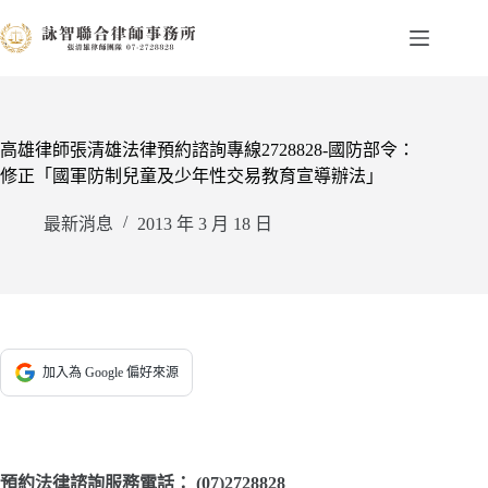
跳
至
主
要
內
容
高雄律師張清雄法律預約諮詢專線2728828-國防部令：
修正「國軍防制兒童及少年性交易教育宣導辦法」
最新消息
2013 年 3 月 18 日
加入為 Google 偏好來源
預約法律諮詢服務電話：
(07)2728828