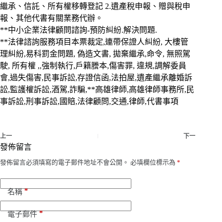
繼承、信託、所有權移轉登記 2.遺產稅申報、贈與稅申
報、其他代書有關業務代辦。
**中小企業法律顧問諮詢-預防糾紛.解決問題.
**法律諮詢服務項目本票裁定,連帶保證人糾紛, 大樓管
理糾紛,易科罰金問題, 偽造文書, 拋棄繼承,命令, 無照駕
駛, 所有權 ,,強制執行,戶籍謄本,傷害罪, 違規,調解委員
會,過失傷害,民事訴訟,存證信函,法拍屋,遺產繼承離婚訴
訟,監護權訴訟,酒駕,詐騙,**高雄律師,高雄律師事務所,民
事訴訟,刑事訴訟,國賠,法律顧問,交通,律師,代書事項
上一
下一
發佈留言
發佈留言必須填寫的電子郵件地址不會公開。
必填欄位標示為
*
*
名稱
*
電子郵件