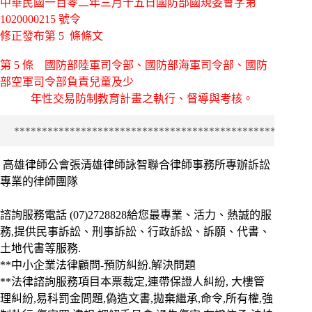
中華民國一百零二年三月十五日國防部國規委會字第
1020000215 號令
修正發布第 5 條條文
第 5 條 國防部陸軍司令部、國防部海軍司令部、國防
部空軍司令部負責兒童及少
年性交易防制教育計畫之執行、督導與考核。
*****************************************************
高雄律師公會張清雄律師詠智聯合律師事務所專辦訴訟
專業的律師團隊
諮詢服務電話
(07)2728828給您最專業、活力、熱誠的服
務,提供民事訴訟、刑事訴訟、行政訴訟、訴願、代書、
土地代書等服務.
**中小企業法律顧問-預防糾紛.解決問題
**法律諮詢服務項目本票裁定,連帶保證人糾紛, 大樓管
理糾紛,易科罰金問題,偽造文書,拋棄繼承,命令,所有權,強