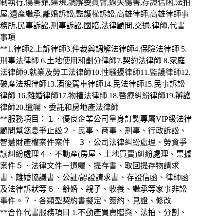
制執行,傷害罪,違規,調解委員會,過失傷害,存證信函,法拍
屋,遺產繼承,離婚訴訟,監護權訴訟,高雄律師,高雄律師事
務所,民事訴訟,刑事訴訟,國賠,法律顧問,交通,律師,代書
事項
**1.律師2.上訴律師3.仲裁與調解法律師4.保險法律師 5.
刑事法律師 6.土地使用和劃分律師7.契約法律師 8.家庭
法律師9.就業及勞工法律師10.性騷擾律師11.監護律師12.
破產法規律師13.酒後駕車律師14.民法律師15.民事訴訟
律師 16.離婚律師17.物權法律師 18.醫療糾紛律師19.辯護
律師20.遺囑、委託和房地產法律師
**服務項目：１．優良企業公司量身訂製專屬VIP級法律
顧問幫您息爭止訟２．民事、商事、刑事、行政訴訟、
智慧財產權案件案件 ３．公司法律糾紛處理、勞資爭
議糾紛處理４．不動產(房屋、土地買賣)糾紛處理、票據
案件５．法律文件－遺囑、提存書、取回提存物請求
書、離婚協議書、公証/認證請求書、存證信函、律師函
及法律訴狀等６．離婚、親子、收養、繼承等家事非訟
事件。７．各類型契約書擬定、簽約、見證、修改
**合作代書服務項目 1.不動產買賣贈與、法拍、分割、