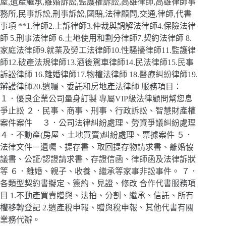
屋,遺產繼承,離婚訴訟,監護權訴訟,高雄律師,高雄律師事
務所,民事訴訟,刑事訴訟,國賠,法律顧問,交通,律師,代書
事項 **1.律師2.上訴律師3.仲裁與調解法律師4.保險法律
師 5.刑事法律師 6.土地使用和劃分律師7.契約法律師 8.
家庭法律師9.就業及勞工法律師10.性騷擾律師11.監護律
師12.破產法規律師13.酒後駕車律師14.民法律師15.民事
訴訟律師 16.離婚律師17.物權法律師 18.醫療糾紛律師19.
辯護律師20.遺囑、委託和房地產法律師 服務項目：
１．優良企業公司量身訂製 專屬VIP級法律顧問幫您息
爭止訟 ２．民事、商事、刑事、行政訴訟、智慧財產權
案件案件 ３．公司法律糾紛處理、勞資爭議糾紛處理
４．不動產(房屋、土地買賣)糾紛處理、票據案件 ５．
法律文件－遺囑、提存書、取回提存物請求書、離婚協
議書、公証/認證請求書、存證信函、律師函及法律訴狀
等 ６．離婚、親子、收養、繼承等家事非訟事件。 ７．
各類型契約書擬定、簽約、見證、修改 合作代書服務項
目 1.不動產買賣贈與、法拍、分割、繼承、信託、所有
權移轉登記 2.遺產稅申報、贈與稅申報、其他代書有關
業務代辦。