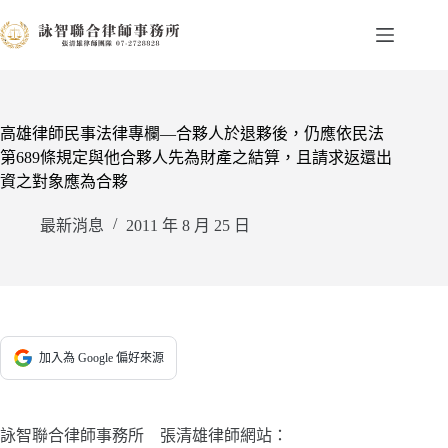
跳
至
主
要
內
容
高雄律師民事法律專欄—合夥人於退夥後，仍應依民法
第689條規定與他合夥人先為財產之結算，且請求返還出
資之對象應為合夥
最新消息
2011 年 8 月 25 日
加入為 Google 偏好來源
詠智聯合律師事務所 張清雄律師網站：