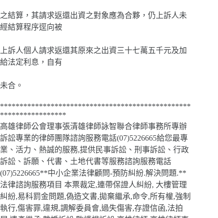
之結算，其請求返還出資之對象應為合夥，仍上訴人未
經結算程序逕向被
上訴人個人請求返還其原來之出資三十七萬五千元及加
給法定利息，自有
未合。
*************************************************
*****************
高雄律師公會理事張清雄律師詠智聯合律師事務所專辦
訴訟專業的律師團隊諮詢服務電話(07)5226665給您最專
業、活力、熱誠的服務,提供民事訴訟、刑事訴訟、行政
訴訟、訴願、代書、土地代書等服務諮詢服務電話
(07)5226665**中小企業法律顧問-預防糾紛.解決問題.**
法律諮詢服務項目 本票裁定,連帶保證人糾紛, 大樓管理
糾紛,易科罰金問題,偽造文書,拋棄繼承,命令,所有權,強制
執行,傷害罪,違規,調解委員會,過失傷害,存證信函,法拍