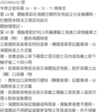
1021004102 號
令修正發布第 24、30、32、71 條條文
第 24 條 運輸業如在海關分關所在地設立分支機構時，
仍應照本辦法之規定向該分
關辦理登記。
第 30 條 運輸業對於列入所屬運輸工具進口貨物艙單之
貨櫃（物），應依海關核發
之普通卸貨准單及特別准單、轉運准單等記載事項，以
海關核准之方式載
運，並應自船上卸下碼頭之翌日起七日內或自機上卸下
機坪後二十四小時
內，負責將貨物安全送交海關指定地點；對於承運之出
（轉）口貨櫃（物
），應依出口貨物放行通知（轉運准單）記載事項，以
海關核准之方式載
運，負責將貨物安全送交承載之運輸工具負責人或其代
理人點收並裝運出
口。海關如有指定路線或時限者，運輸業者應予遵照。
前項運送不得遲延或變更貨物之性質或包裝，亦不得破