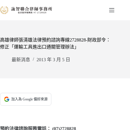
跳
至
主
要
內
容
高雄律師張清雄法律預約諮詢專線2728828-財政部令：
修正「運輸工具進出口通關管理辦法」
最新消息
2013 年 3 月 5 日
加入為 Google 偏好來源
預約法律諮詢服務電話：
(07)2728828