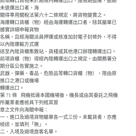
前項轉口貨物未於期限內轉運出口，應限期退運，逾期
未退運出口者，海
關得準用關稅法第六十二條規定，將貨物變賣之。
海運轉口貨櫃（物）經由海運轉運出口者，除其艙單已
據實詳細申報貨物
名稱，且經海關派員押運或核准加封電子封條外，不得
以內陸運輸方式運
送至內陸貨櫃集散站、貨棧或其他港口辦理轉運出口。
前項貨櫃（物）得經內陸轉運出口之規定，由關務署分
期分區公告實施之。
武器、彈藥、毒品、危險品等轉口貨櫃（物），限由原
進口之港口或機場
轉運出口。
第 71 條 飛機抵達本國機場後，機長或由其委託之飛機
所屬業者應檢具下列經其簽
章之文件向海關申報：
一、進口及過境貨物艙單各一式三份。未載貨者，亦應
檢送，並填列「無」。
二、入境及過境旅客名單。