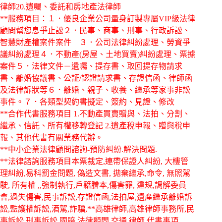
律師20.遺囑、委託和房地產法律師
**服務項目：１．優良企業公司量身訂製專屬VIP級法律
顧問幫您息爭止訟２．民事、商事、刑事、行政訴訟、
智慧財產權案件案件 ３．公司法律糾紛處理、勞資爭
議糾紛處理４．不動產(房屋、土地買賣)糾紛處理、票據
案件５．法律文件－遺囑、提存書、取回提存物請求
書、離婚協議書、公証/認證請求書、存證信函、律師函
及法律訴狀等６．離婚、親子、收養、繼承等家事非訟
事件。７．各類型契約書擬定、簽約、見證、修改
**合作代書服務項目 1.不動產買賣贈與、法拍、分割、
繼承、信託、所有權移轉登記 2.遺產稅申報、贈與稅申
報、其他代書有關業務代辦。
**中小企業法律顧問諮詢-預防糾紛.解決問題.
**法律諮詢服務項目本票裁定,連帶保證人糾紛, 大樓管
理糾紛,易科罰金問題, 偽造文書, 拋棄繼承,命令, 無照駕
駛, 所有權 ,,強制執行,戶籍謄本,傷害罪, 違規,調解委員
會,過失傷害,民事訴訟,存證信函,法拍屋,遺產繼承離婚訴
訟,監護權訴訟,酒駕,詐騙,**高雄律師,高雄律師事務所,民
事訴訟,刑事訴訟,國賠,法律顧問,交通,律師,代書事項