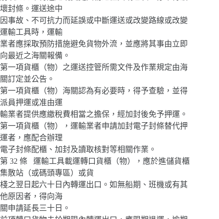
壞封條。運送途中
因事故、不可抗力而延誤或中斷運送或改變路線或改變
運輸工具時，運輸
業者應採取預防措施避免貨物外流，並應將其事由立即
向最近之海關報備。
第一項貨櫃（物）之運送控管所需文件及作業規定由海
關訂定並公告。
第一項貨櫃（物）海關認為有必要時，得予查驗，並得
派員押運或准由運
輸業者提供應繳稅費相當之擔保，經加封後免予押運。
第一項貨櫃（物），運輸業者申請加封電子封條替代押
運者，應配合辦理
電子封條配櫃、加封及讀取核對等相關作業。
第 32 條 運輸工具載運轉口貨櫃（物），應於進儲貨櫃
集散站（或碼頭專區）或貨
棧之翌日起六十日內轉運出口。如無船期、班機或有其
他原因者，得向海
關申請延長三十日。