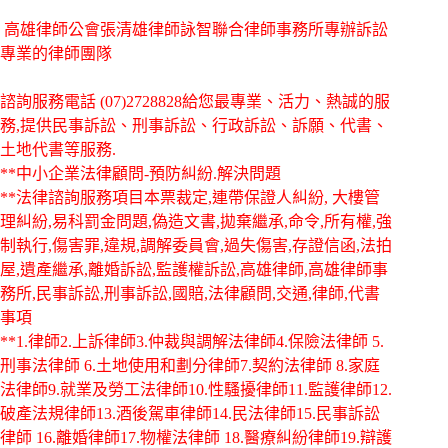
高雄律師公會張清雄律師詠智聯合律師事務所專辦訴訟
專業的律師團隊
諮詢服務電話
(07)2728828給您最專業、活力、熱誠的服
務,提供民事訴訟、刑事訴訟、行政訴訟、訴願、代書、
土地代書等服務.
**中小企業法律顧問-預防糾紛.解決問題
**法律諮詢服務項目本票裁定,連帶保證人糾紛, 大樓管
理糾紛,易科罰金問題,偽造文書,拋棄繼承,命令,所有權,強
制執行,傷害罪,違規,調解委員會,過失傷害,存證信函,法拍
屋,遺產繼承,離婚訴訟,監護權訴訟,高雄律師,高雄律師事
務所,民事訴訟,刑事訴訟,國賠,法律顧問,交通,律師,代書
事項
**1.律師2.上訴律師3.仲裁與調解法律師4.保險法律師 5.
刑事法律師 6.土地使用和劃分律師7.契約法律師 8.家庭
法律師9.就業及勞工法律師10.性騷擾律師11.監護律師12.
破產法規律師13.酒後駕車律師14.民法律師15.民事訴訟
律師 16.離婚律師17.物權法律師 18.醫療糾紛律師19.辯護